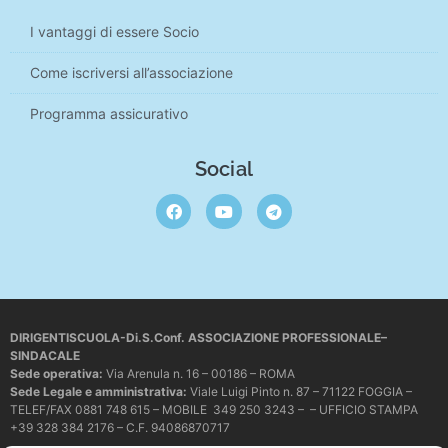
I vantaggi di essere Socio
Come iscriversi all’associazione
Programma assicurativo
Social
DIRIGENTISCUOLA-Di.S.Conf. ASSOCIAZIONE PROFESSIONALE–
SINDACALE
Sede operativa
:
Via Arenula n. 16 – 00186 – ROMA
Sede Legale e amministrativa:
Viale Luigi Pinto n. 87 – 71122 FOGGIA –
TELEF/FAX 0881 748 615 – MOBILE 349 250 3243 – – UFFICIO STAMPA
+39 328 384 2176 – C.F. 94086870717