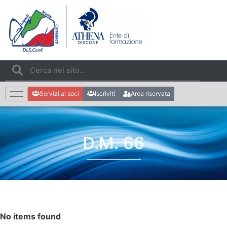
Servizi ai soci
Iscriviti
Area riservata
D.M. 66
No items found