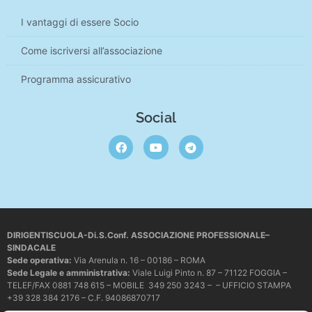
I vantaggi di essere Socio
Come iscriversi all’associazione
Programma assicurativo
Social
DIRIGENTISCUOLA-Di.S.Conf. ASSOCIAZIONE PROFESSIONALE–
SINDACALE
Sede operativa
:
Via Arenula n. 16 – 00186 – ROMA
Sede Legale e amministrativa:
Viale Luigi Pinto n. 87 – 71122 FOGGIA –
TELEF/FAX 0881 748 615 – MOBILE 349 250 3243 – – UFFICIO STAMPA
+39 328 384 2176 – C.F. 94086870717