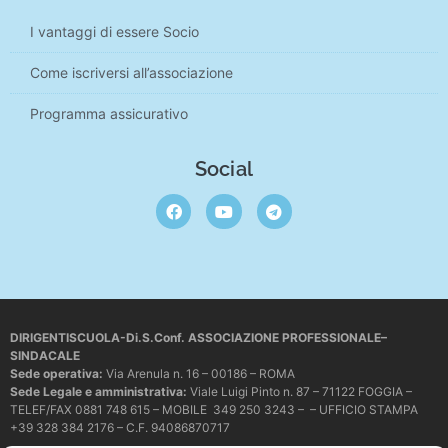
I vantaggi di essere Socio
Come iscriversi all’associazione
Programma assicurativo
Social
DIRIGENTISCUOLA-Di.S.Conf. ASSOCIAZIONE PROFESSIONALE–
SINDACALE
Sede operativa
:
Via Arenula n. 16 – 00186 – ROMA
Sede Legale e amministrativa:
Viale Luigi Pinto n. 87 – 71122 FOGGIA –
TELEF/FAX 0881 748 615 – MOBILE 349 250 3243 – – UFFICIO STAMPA
+39 328 384 2176 – C.F. 94086870717