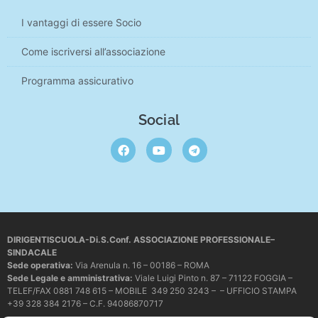
I vantaggi di essere Socio
Come iscriversi all’associazione
Programma assicurativo
Social
DIRIGENTISCUOLA-Di.S.Conf. ASSOCIAZIONE PROFESSIONALE–
SINDACALE
Sede operativa
:
Via Arenula n. 16 – 00186 – ROMA
Sede Legale e amministrativa:
Viale Luigi Pinto n. 87 – 71122 FOGGIA –
TELEF/FAX 0881 748 615 – MOBILE 349 250 3243 – – UFFICIO STAMPA
+39 328 384 2176 – C.F. 94086870717