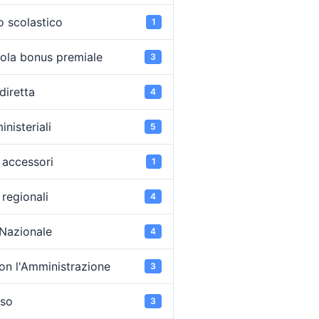
o scolastico
1
ola bonus premiale
3
diretta
4
inisteriali
5
accessori
1
regionali
4
 Nazionale
4
on l'Amministrazione
3
oso
3