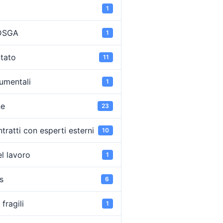
1
 DSGA
1
Stato
11
umentali
1
ne
23
tratti con esperti esterni
10
l lavoro
1
s
6
fragili
1