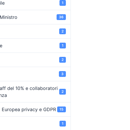
ile
1
 Ministro
36
2
e
1
2
3
ff del 10% e collaboratori
2
enza
 Europea privacy e GDPR
15
1