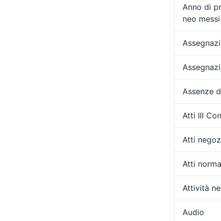
Anno di p
neo messi 
Assegnazio
Assegnazi
Assenze d
Atti III C
Atti negozi
Atti norma
Attività ne
Audio