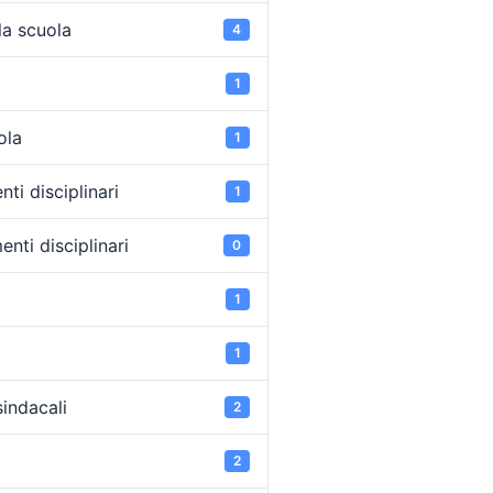
la scuola
4
1
ola
1
ti disciplinari
1
nti disciplinari
0
1
1
sindacali
2
2