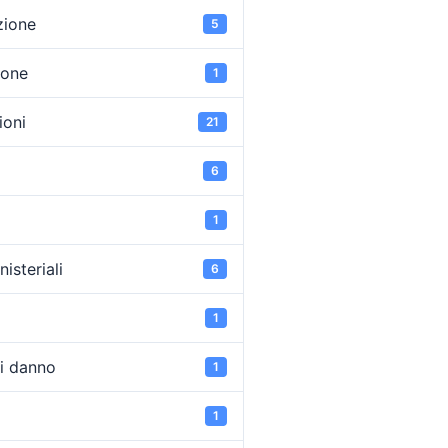
zione
5
ione
1
oni
21
6
1
isteriali
6
1
di danno
1
1