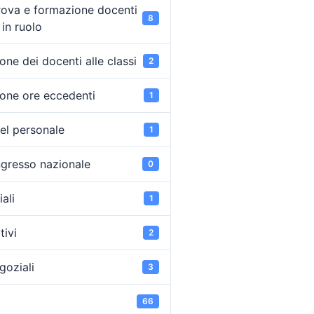
rova e formazione docenti
8
in ruolo
ne dei docenti alle classi
2
one ore eccedenti
1
el personale
1
ongresso nazionale
0
ali
1
tivi
2
goziali
3
66