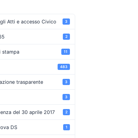
li Atti e accesso Civico
3
65
2
i stampa
11
483
azione trasparente
3
3
enza del 30 aprile 2017
2
rova DS
1