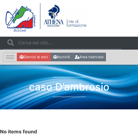
Servizi ai soci
Iscriviti
Area riservata
caso D’ambrosio
No items found