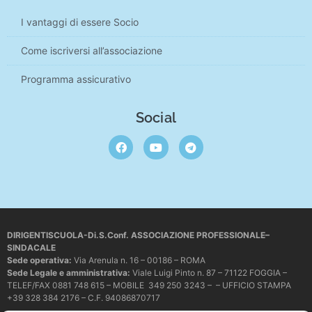
I vantaggi di essere Socio
Come iscriversi all’associazione
Programma assicurativo
Social
DIRIGENTISCUOLA-Di.S.Conf. ASSOCIAZIONE PROFESSIONALE–
SINDACALE
Sede operativa
:
Via Arenula n. 16 – 00186 – ROMA
Sede Legale e amministrativa:
Viale Luigi Pinto n. 87 – 71122 FOGGIA –
TELEF/FAX 0881 748 615 – MOBILE 349 250 3243 – – UFFICIO STAMPA
+39 328 384 2176 – C.F. 94086870717