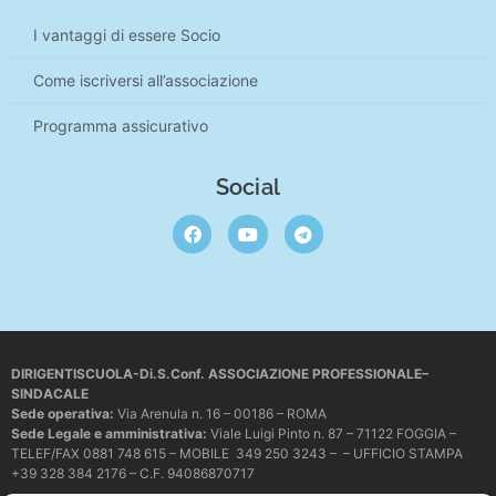
I vantaggi di essere Socio
Come iscriversi all’associazione
Programma assicurativo
Social
DIRIGENTISCUOLA-Di.S.Conf. ASSOCIAZIONE PROFESSIONALE–
SINDACALE
Sede operativa
:
Via Arenula n. 16 – 00186 – ROMA
Sede Legale e amministrativa:
Viale Luigi Pinto n. 87 – 71122 FOGGIA –
TELEF/FAX 0881 748 615 – MOBILE 349 250 3243 – – UFFICIO STAMPA
+39 328 384 2176 – C.F. 94086870717