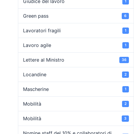
Giudice del lavoro
1
Green pass
6
Lavoratori fragili
1
Lavoro agile
1
Lettere al Ministro
36
Locandine
2
Mascherine
1
Mobilità
2
Mobilità
3
Nomine staff del 10% e collaboratori di