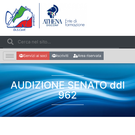
Servizi ai soci
Iscriviti
Area riservata
AUDIZIONE SENATO ddl
962