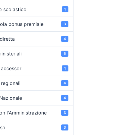
o scolastico
1
ola bonus premiale
3
diretta
4
inisteriali
5
accessori
1
regionali
4
 Nazionale
4
on l'Amministrazione
3
oso
3