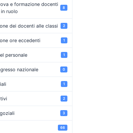
rova e formazione docenti
8
in ruolo
ne dei docenti alle classi
2
one ore eccedenti
1
el personale
1
ongresso nazionale
0
ali
1
tivi
2
goziali
3
66