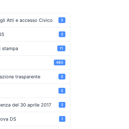
li Atti e accesso Civico
3
65
2
i stampa
11
483
azione trasparente
3
3
enza del 30 aprile 2017
2
rova DS
1