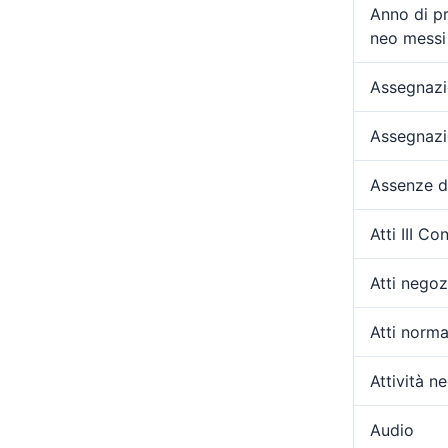
Anno di p
neo messi 
Assegnazio
Assegnazi
Assenze d
Atti III C
Atti negozi
Atti norma
Attività ne
Audio