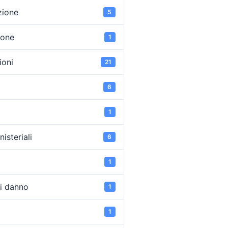
zione
5
ione
1
oni
21
6
1
isteriali
6
1
di danno
1
1