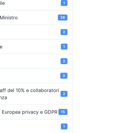
ile
1
 Ministro
36
2
e
1
2
3
ff del 10% e collaboratori
2
enza
 Europea privacy e GDPR
15
1