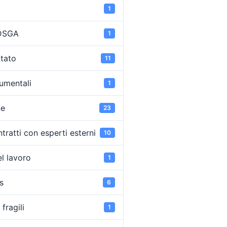
1
 DSGA
1
Stato
11
umentali
1
ne
23
tratti con esperti esterni
10
l lavoro
1
s
6
fragili
1