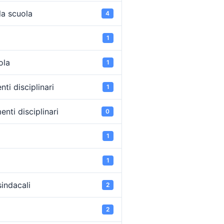
la scuola
4
1
ola
1
ti disciplinari
1
nti disciplinari
0
1
1
sindacali
2
2