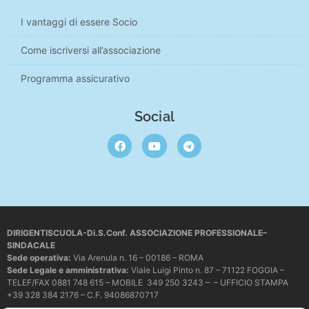
I vantaggi di essere Socio
Come iscriversi all’associazione
Programma assicurativo
Social
DIRIGENTISCUOLA-Di.S.Conf. ASSOCIAZIONE PROFESSIONALE–
SINDACALE
Sede operativa
:
Via Arenula n. 16 – 00186 – ROMA
Sede Legale e amministrativa:
Viale Luigi Pinto n. 87 – 71122 FOGGIA –
TELEF/FAX 0881 748 615 – MOBILE 349 250 3243 – – UFFICIO STAMPA
+39 328 384 2176 – C.F. 94086870717