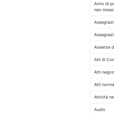
Anno di p
neo messi 
Assegnazio
Assegnazi
Assenze d
Atti III C
Atti negozi
Atti norma
Attività ne
Audio