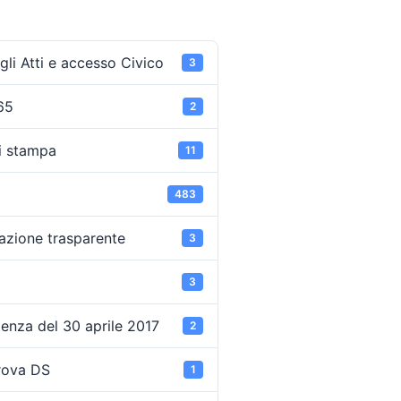
li Atti e accesso Civico
3
65
2
i stampa
11
483
azione trasparente
3
3
enza del 30 aprile 2017
2
rova DS
1