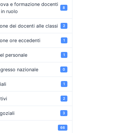
rova e formazione docenti
8
in ruolo
ne dei docenti alle classi
2
one ore eccedenti
1
el personale
1
ongresso nazionale
0
ali
1
tivi
2
goziali
3
66