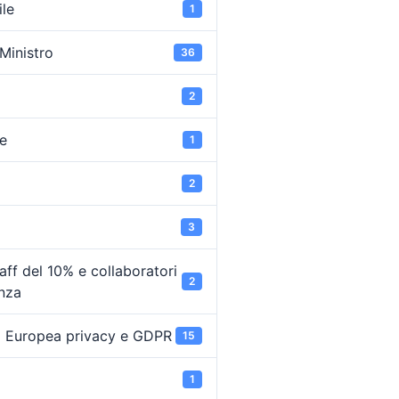
ile
1
 Ministro
36
2
e
1
2
3
ff del 10% e collaboratori
2
enza
 Europea privacy e GDPR
15
1