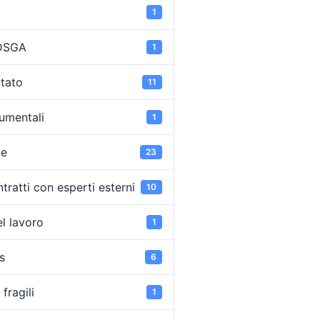
1
 DSGA
1
Stato
11
umentali
1
ne
23
tratti con esperti esterni
10
l lavoro
1
s
6
fragili
1