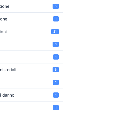
zione
5
ione
1
oni
21
6
1
isteriali
6
1
di danno
1
1