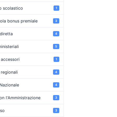
o scolastico
1
ola bonus premiale
3
diretta
4
inisteriali
5
accessori
1
regionali
4
 Nazionale
4
on l'Amministrazione
3
oso
3