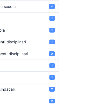
la scuola
4
1
ola
1
ti disciplinari
1
nti disciplinari
0
1
1
sindacali
2
2