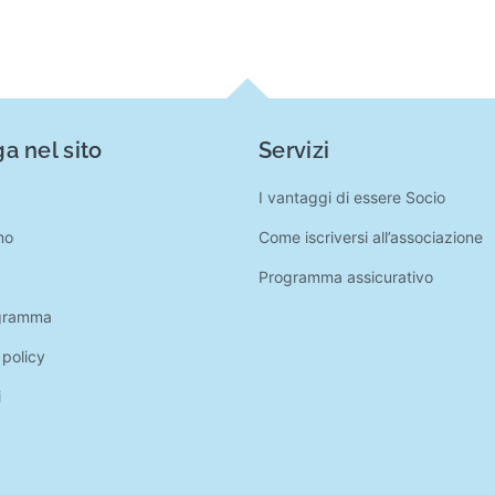
a nel sito
Servizi
I vantaggi di essere Socio
mo
Come iscriversi all’associazione
Programma assicurativo
gramma
 policy
i