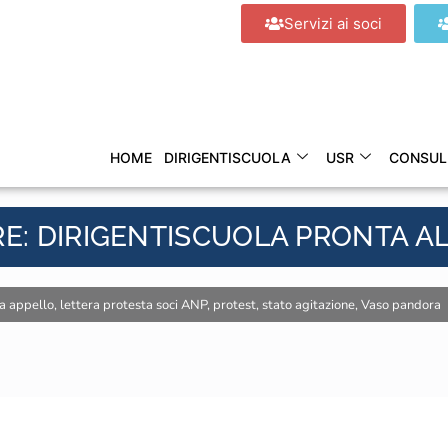
Servizi ai soci
HOME
DIRIGENTISCUOLA
USR
CONSUL
RE: DIRIGENTISCUOLA PRONTA A
ra appello
,
lettera protesta soci ANP
,
protest
,
stato agitazione
,
Vaso pandora