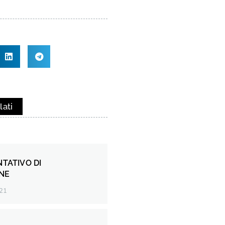
lati
NTATIVO DI
ONE
21