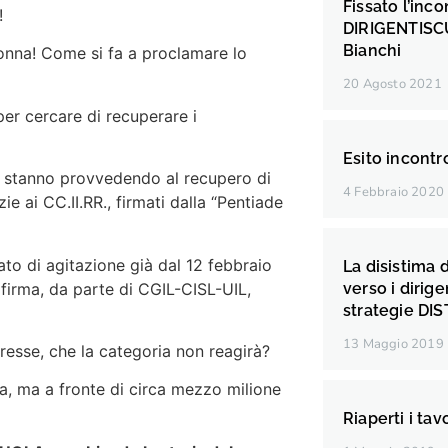
Fissato l’inc
!
DIRIGENTISCU
Bianchi
donna! Come si fa a proclamare lo
20 Agosto 2021
per cercare di recuperare i
Esito incontr
S. stanno provvedendo al recupero di
4 Febbraio 2020
 ai CC.II.RR., firmati dalla “Pentiade
ato di agitazione già dal 12 febbraio
La disistima 
a firma, da parte di CGIL-CISL-UIL,
verso i dirige
strategie DI
13 Maggio 2019
resse, che la categoria non reagirà?
, ma a fronte di circa mezzo milione
Riaperti i tav