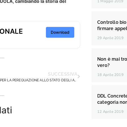
OLA, cambiando la storia del
1 Maggio 2019
Controllo bio
firmare appe
IONALE
Download
29 Aprile 2019
Non è mai tro
vero?
SUCCESSIVA
18 Aprile 2019
I RICORSI PER LA PEREQUAZIONE ALLO STATO DEGLI ATTI: UN OBBLIGO DI ONESTA’.
DDL Concretez
categoria non
lati
12 Aprile 2019