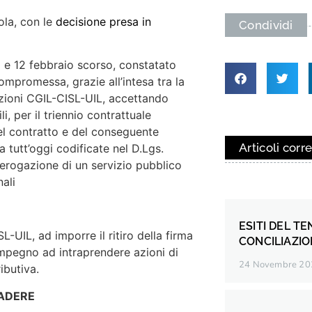
ola, con le
decisione presa in
Condividi
11 e 12 febbraio scorso, constatato
ompromessa, grazie all’intesa tra la
azioni CGIL-CISL-UIL, accettando
i, per il triennio contrattuale
del contratto e del conseguente
Articoli corre
 tutt’oggi codificate nel D.Lgs.
erogazione di un servizio pubblico
ali
ESITI DEL TE
SL-UIL, ad imporre il ritiro della firma
CONCILIAZI
’impegno ad intraprendere azioni di
24 Novembre 20
ibutiva.
CADERE