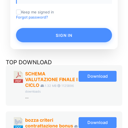
Keep me signed in
Forgot password?
SIGN IN
TOP DOWNLOAD
SCHEMA
Download
VALUTAZIONE FINALE I
CICLO
1.32 MB
1125896
downloads
...
bozza criteri
Download
contrattazione bonus