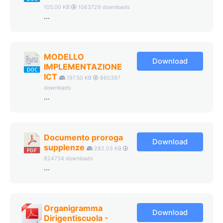
105.00 KB
1063729 downloads
...
MODELLO
Download
IMPLEMENTAZIONE
ICT
197.50 KB
860397
downloads
...
Documento proroga
Download
supplenze
282.03 KB
824734 downloads
...
Organigramma
Download
Dirigentiscuola -