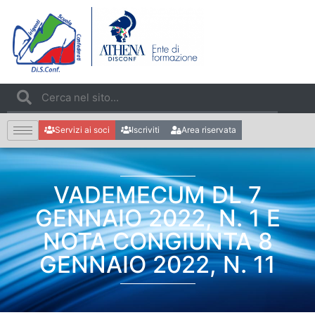
Servizi ai soci
Iscriviti
Area riservata
VADEMECUM DL 7
GENNAIO 2022, N. 1 E
NOTA CONGIUNTA 8
GENNAIO 2022, N. 11