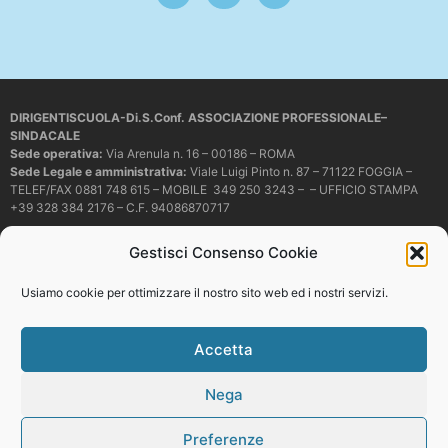
DIRIGENTISCUOLA-Di.S.Conf. ASSOCIAZIONE PROFESSIONALE–
SINDACALE
Sede operativa
:
Via Arenula n. 16 – 00186 – ROMA
Sede Legale e amministrativa:
Viale Luigi Pinto n. 87 – 71122 FOGGIA –
TELEF/FAX 0881 748 615 – MOBILE 349 250 3243 – – UFFICIO STAMPA
+39 328 384 2176 – C.F. 94086870717
Mail e PEC:
dirigentiscuola@libero.it – info@dirigentiscuola.org –
Gestisci Consenso Cookie
dirigentiscuola@pec.it
© Copyright
Dirigentiscuola
tutti i diritti sono riservati. Non è permesso
Usiamo cookie per ottimizzare il nostro sito web ed i nostri servizi.
copiare o riprodurre in alcun modo i contenuti presenti in questo sito se non
con espresso consenso scritto del proprietario.
Accetta
Nega
Web development
Preferenze