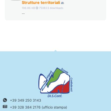
Strutture territoriali
196.86 KB
753823 downloads
...
+39 349 250 3143
+39 328 384 2176 (ufficio stampa)