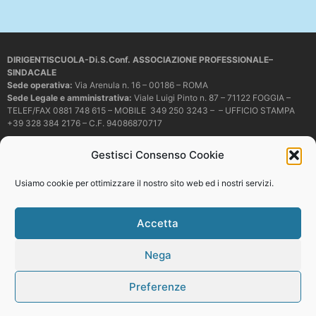
DIRIGENTISCUOLA-Di.S.Conf. ASSOCIAZIONE PROFESSIONALE–
SINDACALE
Sede operativa
:
Via Arenula n. 16 – 00186 – ROMA
Sede Legale e amministrativa:
Viale Luigi Pinto n. 87 – 71122 FOGGIA –
TELEF/FAX 0881 748 615 – MOBILE 349 250 3243 – – UFFICIO STAMPA
+39 328 384 2176 – C.F. 94086870717
Mail e PEC:
dirigentiscuola@libero.it – info@dirigentiscuola.org –
Gestisci Consenso Cookie
dirigentiscuola@pec.it
© Copyright
Dirigentiscuola
tutti i diritti sono riservati. Non è permesso
Usiamo cookie per ottimizzare il nostro sito web ed i nostri servizi.
copiare o riprodurre in alcun modo i contenuti presenti in questo sito se non
con espresso consenso scritto del proprietario.
Accetta
Nega
Web development
Preferenze
Top