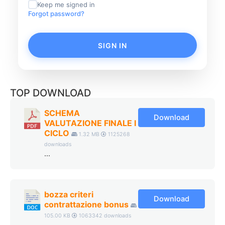
Keep me signed in
Forgot password?
SIGN IN
TOP DOWNLOAD
SCHEMA
Download
VALUTAZIONE FINALE I
CICLO
1.32 MB
1125268
downloads
...
bozza criteri
Download
contrattazione bonus
105.00 KB
1063342 downloads