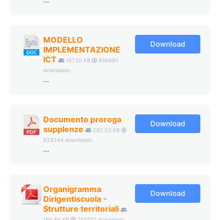
...
MODELLO
Download
IMPLEMENTAZIONE
ICT
197.50 KB
859985
downloads
...
Documento proroga
Download
supplenze
282.03 KB
824244 downloads
...
Organigramma
Download
Dirigentiscuola -
Strutture territoriali
196.86 KB
753357 downloads