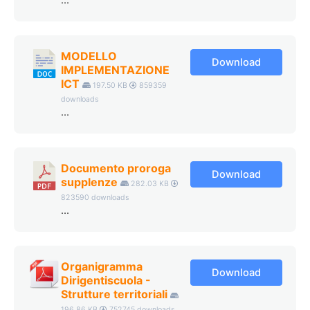
...
MODELLO
Download
IMPLEMENTAZIONE
ICT
197.50 KB
859359
downloads
...
Documento proroga
Download
supplenze
282.03 KB
823590 downloads
...
Organigramma
Download
Dirigentiscuola -
Strutture territoriali
196.86 KB
752745 downloads