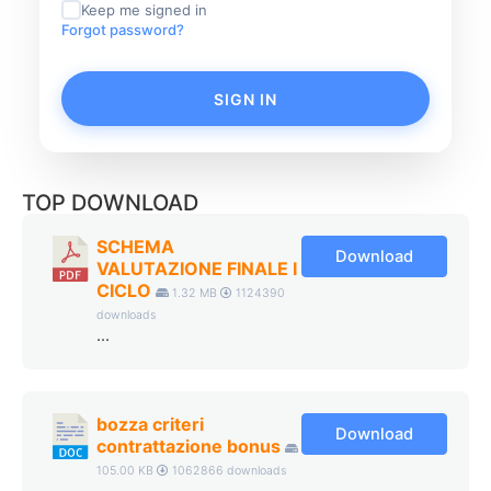
Keep me signed in
Forgot password?
SIGN IN
TOP DOWNLOAD
SCHEMA
Download
VALUTAZIONE FINALE I
CICLO
1.32 MB
1124390
downloads
...
bozza criteri
Download
contrattazione bonus
105.00 KB
1062866 downloads