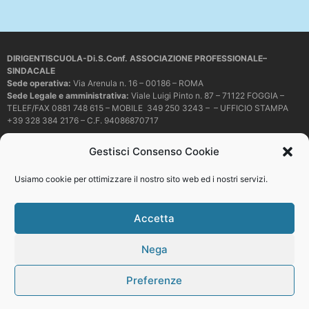
DIRIGENTISCUOLA-Di.S.Conf. ASSOCIAZIONE PROFESSIONALE–
SINDACALE
Sede operativa
:
Via Arenula n. 16 – 00186 – ROMA
Sede Legale e amministrativa:
Viale Luigi Pinto n. 87 – 71122 FOGGIA –
TELEF/FAX 0881 748 615 – MOBILE 349 250 3243 – – UFFICIO STAMPA
+39 328 384 2176 – C.F. 94086870717
Mail e PEC:
dirigentiscuola@libero.it – info@dirigentiscuola.org –
Gestisci Consenso Cookie
dirigentiscuola@pec.it
© Copyright
Dirigentiscuola
tutti i diritti sono riservati. Non è permesso
Usiamo cookie per ottimizzare il nostro sito web ed i nostri servizi.
copiare o riprodurre in alcun modo i contenuti presenti in questo sito se non
con espresso consenso scritto del proprietario.
Accetta
Nega
Web development
Preferenze
Top