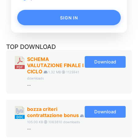
SIGN IN
TOP DOWNLOAD
SCHEMA
Download
VALUTAZIONE FINALE I
CICLO
1.32 MB
1125941
downloads
...
bozza criteri
Download
contrattazione bonus
105.00 KB
1063810 downloads
...