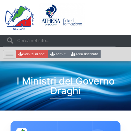
Servizi ai soci
Iscriviti
Area riservata
I Ministri del Governo
Draghi