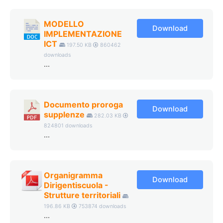
MODELLO
Download
IMPLEMENTAZIONE
ICT
197.50 KB
860462
downloads
...
Documento proroga
Download
supplenze
282.03 KB
824801 downloads
...
Organigramma
Download
Dirigentiscuola -
Strutture territoriali
196.86 KB
753874 downloads
...