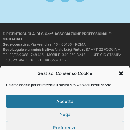
DIRIGENTISCUOLA-Di.S.Conf. ASSOCIAZIONE PROFESSIONALE–
SINDACALE
Sede operativa
:
Via Arenula n. 16 – 00186 – ROMA
Sede Legale e amministrativa:
Viale Luigi Pinto n. 87 – 71122 FOGGIA –
TELEF/FAX 0881 748 615 – MOBILE 349 250 3243 – – UFFICIO STAMPA
+39 328 384 2176 – C.F. 94086870717
Mail e PEC:
dirigentiscuola@libero.it – info@dirigentiscuola.org –
Gestisci Consenso Cookie
dirigentiscuola@pec.it
© Copyright
Dirigentiscuola
tutti i diritti sono riservati. Non è permesso
Usiamo cookie per ottimizzare il nostro sito web ed i nostri servizi.
copiare o riprodurre in alcun modo i contenuti presenti in questo sito se non
con espresso consenso scritto del proprietario.
Accetta
Nega
Web development
Preferenze