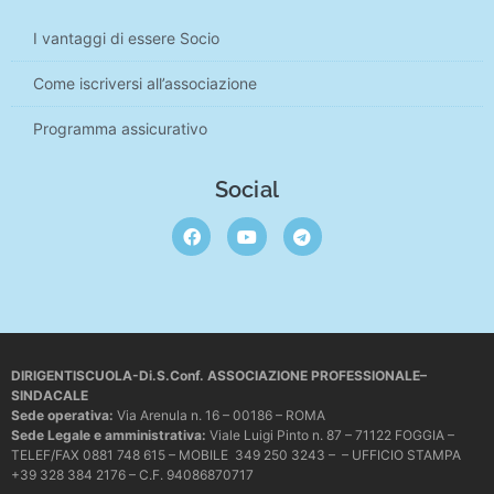
I vantaggi di essere Socio
Come iscriversi all’associazione
Programma assicurativo
Social
DIRIGENTISCUOLA-Di.S.Conf. ASSOCIAZIONE PROFESSIONALE–
SINDACALE
Sede operativa
:
Via Arenula n. 16 – 00186 – ROMA
Sede Legale e amministrativa:
Viale Luigi Pinto n. 87 – 71122 FOGGIA –
TELEF/FAX 0881 748 615 – MOBILE 349 250 3243 – – UFFICIO STAMPA
+39 328 384 2176 – C.F. 94086870717