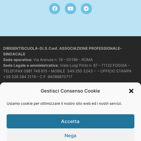
DIRIGENTISCUOLA-Di.S.Conf. ASSOCIAZIONE PROFESSIONALE–
SINDACALE
Sede operativa
:
Via Arenula n. 16 – 00186 – ROMA
Sede Legale e amministrativa:
Viale Luigi Pinto n. 87 – 71122 FOGGIA –
TELEF/FAX 0881 748 615 – MOBILE 349 250 3243 – – UFFICIO STAMPA
+39 328 384 2176 – C.F. 94086870717
Mail e PEC:
dirigentiscuola@libero.it – info@dirigentiscuola.org –
Gestisci Consenso Cookie
dirigentiscuola@pec.it
© Copyright
Dirigentiscuola
tutti i diritti sono riservati. Non è permesso
Usiamo cookie per ottimizzare il nostro sito web ed i nostri servizi.
copiare o riprodurre in alcun modo i contenuti presenti in questo sito se non
con espresso consenso scritto del proprietario.
Accetta
Nega
Web development