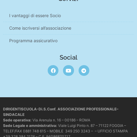
I vantaggi di essere Socio
Come iscriversi all’associazione
Programma assicurativo
Social
DIRIGENTISCUOLA-Di.S.Conf. ASSOCIAZIONE PROFESSIONALE–
SINDACALE
Sede operativa
:
Via Arenula n. 16 – 00186 – ROMA
Sede Legale e amministrativa:
Viale Luigi Pinto n. 87 – 71122 FOGGIA –
TELEF/FAX 0881 748 615 – MOBILE 349 250 3243 – – UFFICIO STAMPA
+39 328 384 2176 – C.F. 94086870717