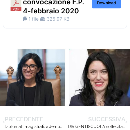
convocazione F.P.
Download
4-febbraio 2020
1 file
325.97 KB
PRECEDENTE
SUCCESSIVA
Diplomati magistrali: adempimenti delle scuole
DIRIGENTISCUOLA sollecita la formulazione di un o.d.g. per l’incontro del 5 febbraio al MIUR