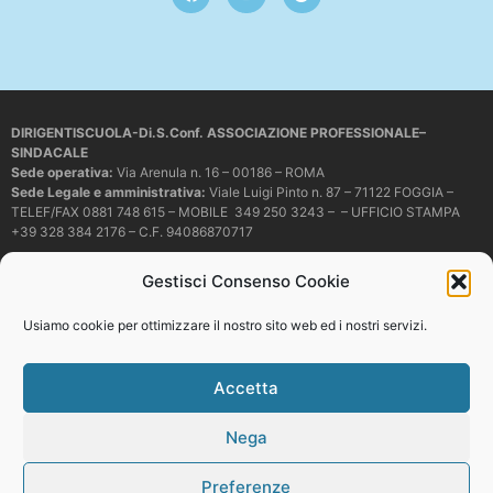
DIRIGENTISCUOLA-Di.S.Conf. ASSOCIAZIONE PROFESSIONALE–
SINDACALE
Sede operativa
:
Via Arenula n. 16 – 00186 – ROMA
Sede Legale e amministrativa:
Viale Luigi Pinto n. 87 – 71122 FOGGIA –
TELEF/FAX 0881 748 615 – MOBILE 349 250 3243 – – UFFICIO STAMPA
+39 328 384 2176 – C.F. 94086870717
Mail e PEC:
dirigentiscuola@libero.it – info@dirigentiscuola.org –
Gestisci Consenso Cookie
dirigentiscuola@pec.it
© Copyright
Dirigentiscuola
tutti i diritti sono riservati. Non è permesso
Usiamo cookie per ottimizzare il nostro sito web ed i nostri servizi.
copiare o riprodurre in alcun modo i contenuti presenti in questo sito se non
con espresso consenso scritto del proprietario.
Accetta
Nega
Web development
Preferenze