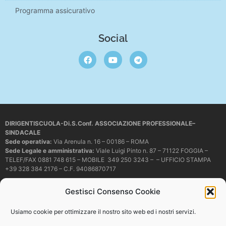
Programma assicurativo
Social
DIRIGENTISCUOLA-Di.S.Conf. ASSOCIAZIONE PROFESSIONALE–
SINDACALE
Sede operativa
:
Via Arenula n. 16 – 00186 – ROMA
Sede Legale e amministrativa:
Viale Luigi Pinto n. 87 – 71122 FOGGIA –
TELEF/FAX 0881 748 615 – MOBILE 349 250 3243 – – UFFICIO STAMPA
+39 328 384 2176 – C.F. 94086870717
Mail e PEC:
dirigentiscuola@libero.it – info@dirigentiscuola.org –
Gestisci Consenso Cookie
dirigentiscuola@pec.it
© Copyright
Dirigentiscuola
tutti i diritti sono riservati. Non è permesso
Usiamo cookie per ottimizzare il nostro sito web ed i nostri servizi.
copiare o riprodurre in alcun modo i contenuti presenti in questo sito se non
con espresso consenso scritto del proprietario.