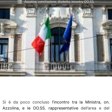
Azzolina
,
conciliazione
,
disdetta
,
incontro OO.SS.
Si è da poco concluso
l’incontro tra la Ministra, on.
Azzolina, e le OO.SS. rappresentative
dell’area e del