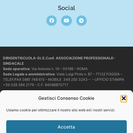
Social
DIRIGENTISCUOLA-Di.S.Conf. ASSOCIAZIONE PROFESSIONALE–
SINDACALE
Sede operativa
:
Via Arenula n. 16 – 00186 – ROMA
Sede Legale e amministrativa:
Viale Luigi Pinto n. 87 – 71122 FOGGIA –
TELEF/FAX 0881 748 615 – MOBILE 349 250 3243 – – UFFICIO STAMPA
+39 328 384 2176 – C.F. 94086870717
Mail e PEC:
dirigentiscuola@libero.it – info@dirigentiscuola.org –
Gestisci Consenso Cookie
dirigentiscuola@pec.it
© Copyright
Dirigentiscuola
tutti i diritti sono riservati. Non è permesso
Usiamo cookie per ottimizzare il nostro sito web ed i nostri servizi.
copiare o riprodurre in alcun modo i contenuti presenti in questo sito se non
con espresso consenso scritto del proprietario.
Accetta