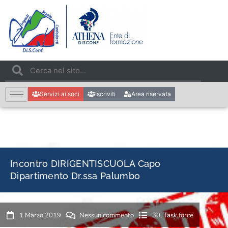
Servizi ai soci
Iscriviti
Area riservata
Incontro DIRIGENTISCUOLA Capo
Dipartimento Dr.ssa Palumbo
1 Marzo 2019
Nessun commento
30
,
Task force