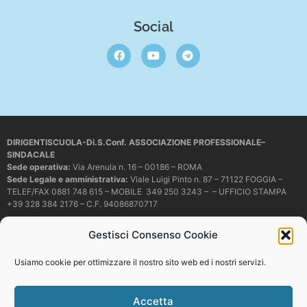
Social
DIRIGENTISCUOLA-Di.S.Conf. ASSOCIAZIONE PROFESSIONALE–
SINDACALE
Sede operativa
:
Via Arenula n. 16 – 00186 – ROMA
Sede Legale e amministrativa:
Viale Luigi Pinto n. 87 – 71122 FOGGIA –
TELEF/FAX 0881 748 615 – MOBILE 349 250 3243 – – UFFICIO STAMPA
+39 328 384 2176 – C.F. 94086870717
Mail e PEC:
dirigentiscuola@libero.it – info@dirigentiscuola.org –
Gestisci Consenso Cookie
dirigentiscuola@pec.it
© Copyright
Dirigentiscuola
tutti i diritti sono riservati. Non è permesso
Usiamo cookie per ottimizzare il nostro sito web ed i nostri servizi.
copiare o riprodurre in alcun modo i contenuti presenti in questo sito se non
con espresso consenso scritto del proprietario.
Accetta