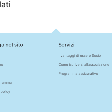
lati
a nel sito
Servizi
I vantaggi di essere Socio
mo
Come iscriversi all’associazione
Programma assicurativo
gramma
 policy
i