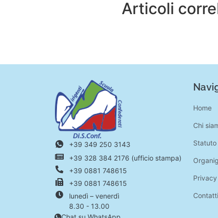
Articoli corre
Navig
Home
Chi sia
Statuto
+39 349 250 3143
+39 328 384 2176 (ufficio stampa)
Organi
+39 0881 748615
Privacy
+39 0881 748615
Contatt
lunedì – venerdì
8.30 - 13.00
Chat su WhatsApp