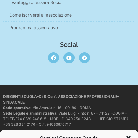
I vantaggi di essere Socio
Come iscriversi all’associazione
Programma assicurativo
Social
DIRIGENTISCUOLA-Di.S.Conf. ASSOCIAZIONE PROFESSIONALE–
SINDACALE
Sede operativa
:
Via Arenula n. 16 – 00186 – ROMA
Sede Legale e amministrativa:
Viale Luigi Pinto n. 87 – 71122 FOGGIA –
TELEF/FAX 0881 748 615 – MOBILE 349 250 3243 – – UFFICIO STAMPA
+39 328 384 2176 – C.F. 94086870717
Mail e PEC:
dirigentiscuola@libero.it – info@dirigentiscuola.org –