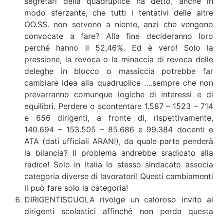
segretari della quadruplice ha detto, anche in
modo sferzante, che tutti i tentativi delle altre
OO.SS. non servono a niente, anzi che vengono
convocate a fare? Alla fine decideranno loro
perché hanno il 52,46%. Ed è vero! Solo la
pressione, la revoca o la minaccia di revoca delle
deleghe in blocco o massiccia potrebbe far
cambiare idea alla quadruplice ….sempre che non
prevarranno comunque logiche di interessi e di
equilibri. Perdere o scontentare 1.587 – 1523 – 714
e 656 dirigenti, a fronte di, rispettivamente,
140.694 – 153.505 – 85.686 e 99.384 docenti e
ATA (dati ufficiali ARAN!), da quale parte penderà
la bilancia? Il problema andrebbe sradicato alla
radice! Solo in Italia lo stesso sindacato associa
categoria diverse di lavoratori! Questi cambiamenti
li può fare solo la categoria!
DIRIGENTISCUOLA rivolge un caloroso invito ai
dirigenti scolastici affinché non perda questa