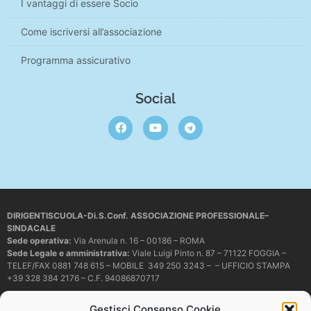
I vantaggi di essere Socio
Come iscriversi all’associazione
Programma assicurativo
Social
DIRIGENTISCUOLA-Di.S.Conf. ASSOCIAZIONE PROFESSIONALE–
SINDACALE
Sede operativa
:
Via Arenula n. 16 – 00186 – ROMA
Sede Legale e amministrativa:
Viale Luigi Pinto n. 87 – 71122 FOGGIA –
TELEF/FAX 0881 748 615 – MOBILE 349 250 3243 – – UFFICIO STAMPA
+39 328 384 2176 – C.F. 94086870717
Mail e PEC:
dirigentiscuola@libero.it – info@dirigentiscuola.org –
Gestisci Consenso Cookie