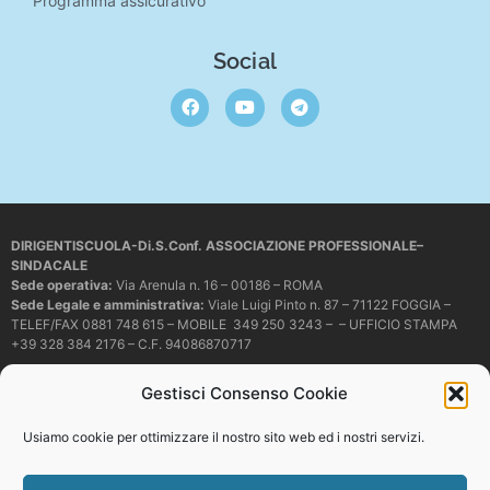
Programma assicurativo
Social
DIRIGENTISCUOLA-Di.S.Conf. ASSOCIAZIONE PROFESSIONALE–
SINDACALE
Sede operativa
:
Via Arenula n. 16 – 00186 – ROMA
Sede Legale e amministrativa:
Viale Luigi Pinto n. 87 – 71122 FOGGIA –
TELEF/FAX 0881 748 615 – MOBILE 349 250 3243 – – UFFICIO STAMPA
+39 328 384 2176 – C.F. 94086870717
Mail e PEC:
dirigentiscuola@libero.it – info@dirigentiscuola.org –
Gestisci Consenso Cookie
dirigentiscuola@pec.it
© Copyright
Dirigentiscuola
tutti i diritti sono riservati. Non è permesso
Usiamo cookie per ottimizzare il nostro sito web ed i nostri servizi.
copiare o riprodurre in alcun modo i contenuti presenti in questo sito se non
con espresso consenso scritto del proprietario.