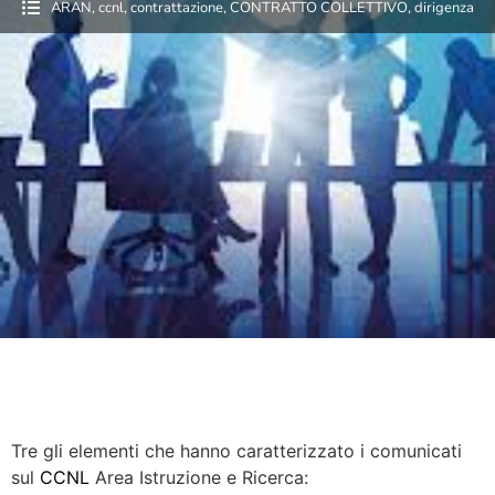
ARAN
,
ccnl
,
contrattazione
,
CONTRATTO COLLETTIVO
,
dirigenza
Tre gli elementi che hanno caratterizzato i comunicati
sul
CCNL
Area Istruzione e Ricerca: