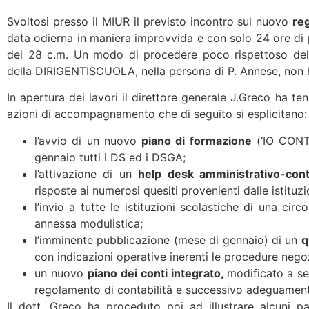
Svoltosi presso il MIUR il previsto incontro sul nuovo
re
data odierna in maniera improvvida e con solo 24 ore di p
del 28 c.m. Un modo di procedere poco rispettoso dell
della DIRIGENTISCUOLA, nella persona di P. Annese, non 
In apertura dei lavori il direttore generale J.Greco ha ten
azioni di accompagnamento che di seguito si esplicitano:
l’avvio di un nuovo
piano di formazione
(‘IO CONTO
gennaio tutti i DS ed i DSGA;
l’attivazione di un
help desk amministrativo-cont
risposte ai numerosi quesiti provenienti dalle istituzi
l’invio a tutte le istituzioni scolastiche di una circ
annessa modulistica;
l’imminente pubblicazione (mese di gennaio) di un
q
con indicazioni operative inerenti le procedure negoz
un nuovo
piano dei conti integrato,
modificato a se
regolamento di contabilità e successivo adeguamento
Il dott. Greco ha proceduto poi ad illustrare alcuni pa