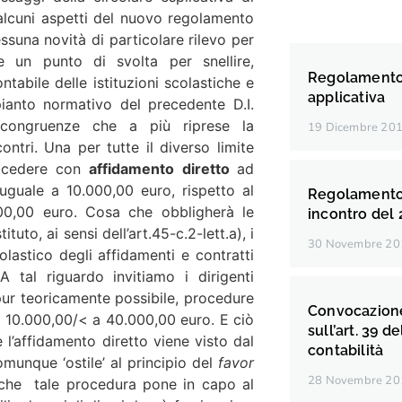
alcuni aspetti del nuovo regolamento
ssuna novità di particolare rilevo per
un punto di svolta per snellire,
Regolamento d
tabile delle istituzioni scolastiche e
applicativa
pianto normativo del precedente D.I.
incongruenze che a più riprese la
19 Dicembre 20
tri. Una per tutte il diverso limite
rocedere con
affidamento diretto
ad
 uguale a 10.000,00 euro, rispetto al
Regolamento d
000,00 euro. Cosa che obbligherà le
incontro del 
ituto, ai sensi dell’art.45-c.2-lett.a), i
30 Novembre 20
olastico degli affidamenti e contratti
 tal riguardo invitiamo i dirigenti
pur teoricamente possibile, procedure
Convocazione
 a 10.000,00/< a 40.000,00 euro. E ciò
sull’art. 39 
 l’affidamento diretto viene visto dal
contabilità
unque ‘ostile’ al principio del
favor
28 Novembre 20
 che tale procedura pone in capo al