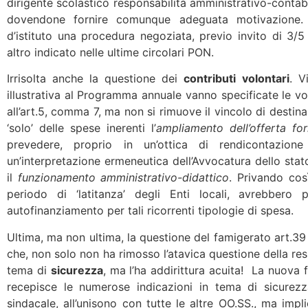
dirigente scolastico responsabilità amministrativo-contabili
dovendone fornire comunque adeguata motivazione. M
d’istituto una procedura negoziata, previo invito di 3/
altro indicato nelle ultime circolari PON.
Irrisolta anche la questione dei
contributi volontari
. V
illustrativa al Programma annuale vanno specificate le voc
all’art.5, comma 7, ma non si rimuove il vincolo di destin
‘solo’ delle spese inerenti l’
ampliamento dell’offerta f
prevedere, proprio in un’ottica di rendicontazion
un’interpretazione ermeneutica dell’Avvocatura dello stat
il
funzionamento amministrativo-didattico
. Privando cos
periodo di ‘latitanza’ degli Enti locali, avrebbero 
autofinanziamento per tali ricorrenti tipologie di spesa.
Ultima, ma non ultima, la questione del famigerato art.39
che, non solo non ha rimosso l’atavica questione della res
tema di
sicurezza
, ma l’ha addirittura acuita! La nuova 
recepisce le numerose indicazioni in tema di sicurez
sindacale, all’unisono con tutte le altre OO.SS., ma impl