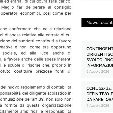
 ed erariali di cui dovrà farsi carico,
eglio far deliberare al consiglio
5 operatori economici, così come per
News recent
iene confermato che nella relazione
i di spesa relative alle entrate di cui
azione dei suddetti contributi a favore
ormativa
e non, come era opportuno
CONTINGENT
e sociale, ed alla luce anche di
DIRIGENTI S
o, a favore anche delle spese inerenti
SVOLTO L’IN
ì le scuole di risorse che, proprio in
INFORMAZION
potuto costituire preziose fonti di
6 Agosto 2026
 del nuovo regolamento di contabilità
CCNL 22/24,
ponsabilità del dirigente scolastico in
DEFINITIVO.
formulazione dell’art.39, non solo non
DA FARE, OR
za fornite da questa organizzazione
6 Agosto 2026
icitamente amplifica le responsabilità