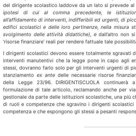
del dirigente scolastico laddove da un lato si prevede 
ipotesi di cui al comma precedente, le istituzio
all’affidamento di interventi, indifferibili ed urgenti, di 
edifici scolastici e delle loro pertinenze, nella misura 
svolgimento delle attività didattiche), e
dall’altro non s
‘risorse finanziare’ reali per rendere fattuale tale possibilit
I dirigenti scolastici devono essere totalmente sgravati da
interventi manutentivi che la legge pone in capo agli ent
stessi, dovranno farlo solo per gli interventi urgenti di
stanziamento
ex ante
delle necessarie risorse finanzia
della Legge 23/96. DIRIGENTISCUOLA continuerà a 
formulazione di tale articolo, reclamando anche per vi
gestionale da parte delle istituzioni scolastiche, una più c
di ruoli e competenze che sgravino i dirigenti scolastici
competenza e che espongono gli stessi a pesanti responsa