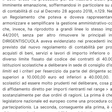
imminente emanazione, soffermandosi in particolare su 
di contabilità di cui al Decreto 28 agosto 2018, n.129. Ne
un Regolamento che poteva e doveva rappresentare 
armonizzare e semplificare la gestione amministrativo-con
che, invece, ha riprodotto a grandi linee lo stesso im
44/2001, senza per altro rimuovere le principali 
DIRIGENTISCUOLA aveva evidenziato nei precedenti incon
previsto dal nuovo regolamento di contabilità per p
acquisti di beni, servizi e lavori di importo inferiore o
diverso limite fissato dal codice dei contratti di 40.
istituzioni scolastiche a deliberare in sede di consiglio d’ist
limiti
ed i
criteri
per l’esercizio da parte del dirigente sc
superiori a 10.000,00 euro ed inferiori a 40.000,00. A
scolastici ad essere molto prudenti nel deliberare, cosa 
di affidamento diretto per importi rientranti nel range >
sostanzialmente per due ordini di ragioni. La prima è che
legislatore nazionale ed europeo come una procedura com
partecipationis
. La seconda, conseguente alla prima, è