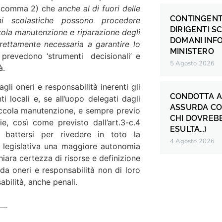
al comma 2) che
anche al di fuori delle
CONTINGENT
ni scolastiche possono procedere
DIRIGENTI S
piccola manutenzione e riparazione degli
DOMANI INF
strettamente necessaria a garantire lo
MINISTERO
i prevedono ‘strumenti decisionali’ e
5 Agosto 2026
à.
gli oneri e responsabilità inerenti gli
CONDOTTA A
i locali e, se all’uopo delegati dagli
ASSURDA CO
 piccola manutenzione, e sempre previo
CHI DOVREB
rie, così come previsto dall’art.3-c.4
ESULTA…)
battersi per rivedere in toto la
4 Agosto 2026
a legislativa una maggiore autonomia
hiara certezza di risorse e definizione
 da oneri e responsabilità non di loro
bilità, anche penali.