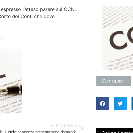
 espresso l’atteso parere sul CCNL
 Corte dei Conti che deve
Condividi
SUCCESSIVA
Dirigenti del 1° ciclo: scadenza presentazione domanda presidenza commissioni esame di Stato del 2° ciclo.