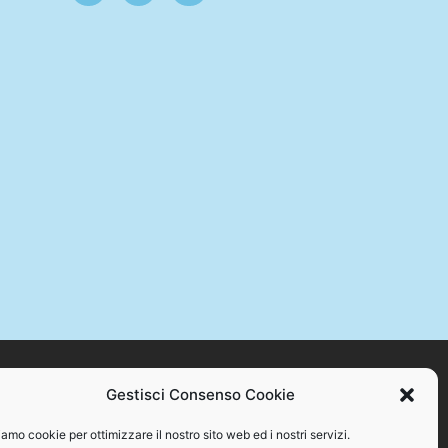
Gestisci Consenso Cookie
STAMPA +39 328 384 2176 – C.F. 94086870717
amo cookie per ottimizzare il nostro sito web ed i nostri servizi.