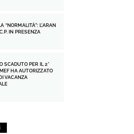
A “NORMALITÀ”: L’ARAN
C.P. IN PRESENZA
 SCADUTO PER IL 2°
L MEF HA AUTORIZZATO
 DI VACANZA
ALE
i