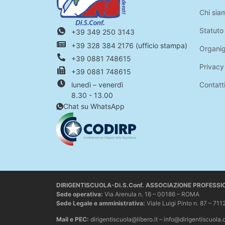
Chi sia
Statuto
+39 349 250 3143
+39 328 384 2176 (ufficio stampa)
Organi
+39 0881 748615
Privacy
+39 0881 748615
Contatt
lunedì – venerdì
8.30 - 13.00
Chat su WhatsApp
DIRIGENTISCUOLA-Di.S.Conf. ASSOCIAZIONE PROFESS
Sede operativa
:
Via Arenula n. 16 – 00186 – ROMA
Sede Legale e amministrativa:
Viale Luigi Pinto n. 87 –
Mail e PEC:
dirigentiscuola@libero.it – info@dirigentiscuola.