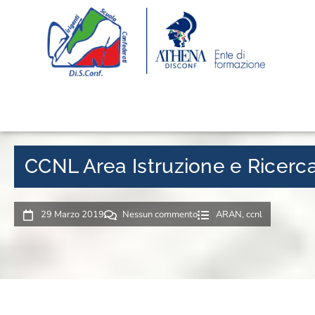
CCNL Area Istruzione e Ricerca:
29 Marzo 2019
Nessun commento
ARAN
,
ccnl