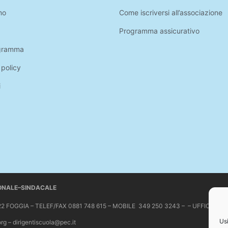
mo
Come iscriversi all’associazione
Programma assicurativo
gramma
 policy
i
IONALE–SINDACALE
 71122 FOGGIA – TELEF/FAX 0881 748 615 – MOBILE 349 250 3243 – – UFFICIO 
Usi
org – dirigentiscuola@pec.it