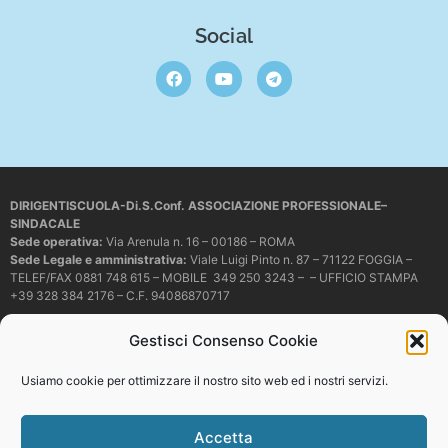
Social
DIRIGENTISCUOLA-Di.S.Conf. ASSOCIAZIONE PROFESSIONALE–
SINDACALE
Sede operativa
:
Via Arenula n. 16 – 00186 – ROMA
Sede Legale e amministrativa:
Viale Luigi Pinto n. 87 – 71122 FOGGIA –
TELEF/FAX 0881 748 615 – MOBILE 349 250 3243 – – UFFICIO STAMPA
+39 328 384 2176 – C.F. 94086870717
Mail e PEC:
dirigentiscuola@libero.it – info@dirigentiscuola.org –
Gestisci Consenso Cookie
dirigentiscuola@pec.it
© Copyright
Dirigentiscuola
tutti i diritti sono riservati. Non è permesso
Usiamo cookie per ottimizzare il nostro sito web ed i nostri servizi.
copiare o riprodurre in alcun modo i contenuti presenti in questo sito se non
con espresso consenso scritto del proprietario.
Accetta