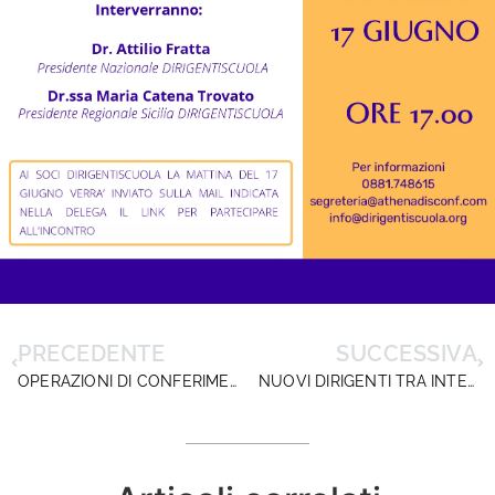
PRECEDENTE
SUCCESSIVA
OPERAZIONI DI CONFERIMENTO DEGLI INCARICHI DIRIGENZIALI: CONFERME, MUTAMENTI E MOBILITÀ INTERREGIONALE CON DECORRENZA 01/09/2025. LA NOTA MINISTERIALE
NUOVI DIRIGENTI TRA INTELLIGENZA ARTIFICIALE ED EMOTIVA: CHIUSO A ROMA IL PRIMO CICLO DI SEMINARI DIRIGENTISCUOLA