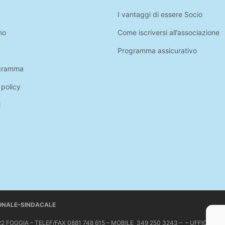
I vantaggi di essere Socio
mo
Come iscriversi all’associazione
Programma assicurativo
gramma
 policy
i
IONALE–SINDACALE
 71122 FOGGIA – TELEF/FAX 0881 748 615 – MOBILE 349 250 3243 – – UFFICIO 