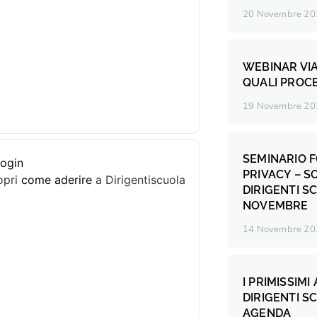
20 Novembre 20
WEBINAR VIA
QUALI PROC
19 Novembre 20
SEMINARIO F
login
PRIVACY – S
opri
come aderire
a Dirigentiscuola
DIRIGENTI S
NOVEMBRE
14 Novembre 20
I PRIMISSIMI
DIRIGENTI S
AGENDA