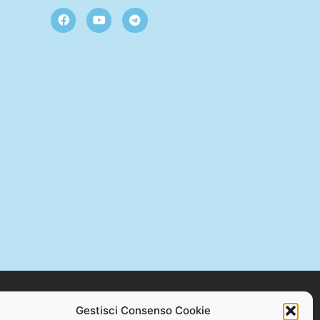
Gestisci Consenso Cookie
STAMPA +39 328 384 2176 – C.F. 94086870717