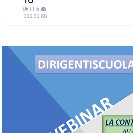
TO
1 file
383.56 KB