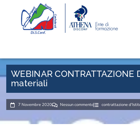
WEBINAR CONTRATTAZIONE D’IS
materiali
7 Novembre 2020
Nessun commento
contrattazione d'Istit