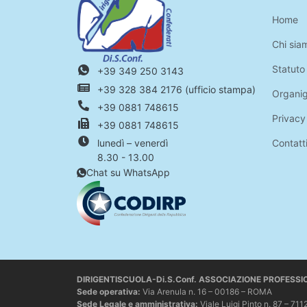
Home
Chi sia
Statuto
+39 349 250 3143
+39 328 384 2176 (ufficio stampa)
Organi
+39 0881 748615
Privacy
+39 0881 748615
Contatt
lunedì – venerdì
8.30 - 13.00
Chat su WhatsApp
DIRIGENTISCUOLA-Di.S.Conf. ASSOCIAZIONE PROFESS
Sede operativa
:
Via Arenula n. 16 – 00186 – ROMA
Sede Legale e amministrativa:
Viale Luigi Pinto n. 87 –