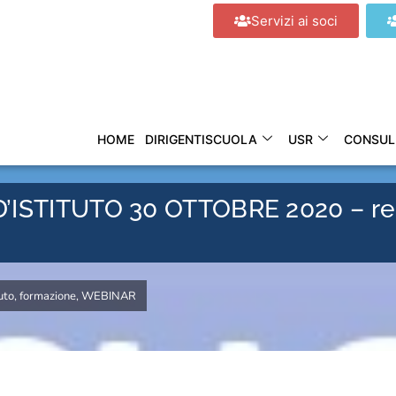
Servizi ai soci
HOME
DIRIGENTISCUOLA
USR
CONSUL
TITUTO 30 OTTOBRE 2020 – regi
uto
,
formazione
,
WEBINAR