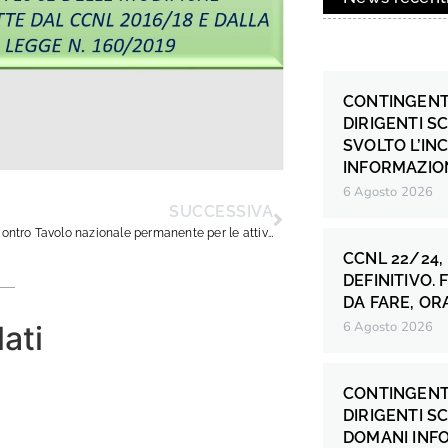
CONTINGENT
DIRIGENTI S
SVOLTO L’IN
INFORMAZION
6 Agosto 2026
SUCCESSIVA
Report incontro Tavolo nazionale permanente per le attività in presenza dei servizi educativi e delle scuole dell’infanzia.
CCNL 22/24,
DEFINITIVO.
DA FARE, OR
6 Agosto 2026
lati
CONTINGENT
DIRIGENTI S
DOMANI INF