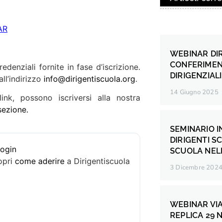
AR
WEBINAR DI
CONFERIMEN
edenziali fornite in fase d’iscrizione.
DIRIGENZIAL
ll’indirizzo
info@dirigentiscuola.org
.
14 Giugno 2025
nk, possono iscriversi alla nostra
sezione.
SEMINARIO I
DIRIGENTI SC
login
SCUOLA NELL
opri
come aderire
a Dirigentiscuola
3 Dicembre 202
WEBINAR VIA
REPLICA 29 