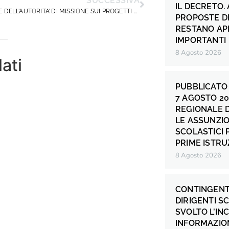
SUCCESSIVA
IL DECRETO.
VERIFICHE DELL’AUTORITA’ DI MISSIONE SUI PROGETTI PON/FESR/PNRR PRESENTI, PASSATI E FUTURI. CON QUALI REGOLE DEL GIOCO?
PROPOSTE DI
RESTANO AP
IMPORTANTI
8 Agosto 2026
lati
PUBBLICATO 
7 AGOSTO 20
REGIONALE 
LE ASSUNZIO
SCOLASTICI P
PRIME ISTRU
8 Agosto 2026
CONTINGENT
DIRIGENTI S
SVOLTO L’IN
INFORMAZION