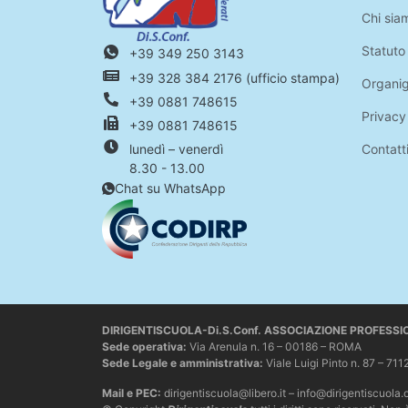
Chi sia
Statuto
+39 349 250 3143
+39 328 384 2176 (ufficio stampa)
Organi
+39 0881 748615
Privacy
+39 0881 748615
Contatt
lunedì – venerdì
8.30 - 13.00
Chat su WhatsApp
DIRIGENTISCUOLA-Di.S.Conf. ASSOCIAZIONE PROFESS
Sede operativa
:
Via Arenula n. 16 – 00186 – ROMA
Sede Legale e amministrativa:
Viale Luigi Pinto n. 87 –
Mail e PEC:
dirigentiscuola@libero.it – info@dirigentiscuola.