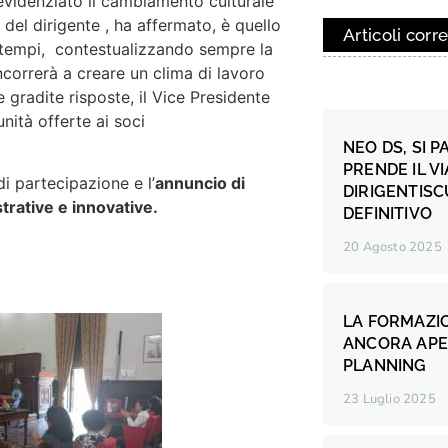
videnziato il cambiamento culturale
del dirigente , ha affermato, è quello
Articoli corre
 tempi, contestualizzando sempre la
ncorrerà a creare un clima di lavoro
gradite risposte, il Vice Presidente
nità offerte ai soci
NEO DS, SI P
PRENDE IL V
di partecipazione e l’
annuncio di
DIRIGENTISC
trative e innovative.
DEFINITIVO
20 Agosto 2025
LA FORMAZIO
ANCORA APER
PLANNING
23 Luglio 2025