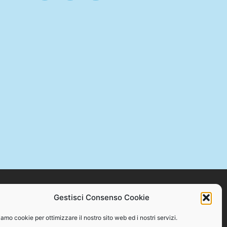
Gestisci Consenso Cookie
STAMPA +39 328 384 2176 – C.F. 94086870717
amo cookie per ottimizzare il nostro sito web ed i nostri servizi.