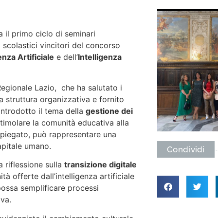
 il primo ciclo di seminari
i scolastici vincitori del concorso
enza Artificiale
e dell’
Intelligenza
Regionale Lazio, che ha salutato i
 struttura organizzativa e fornito
introdotto il tema della
gestione dei
timolare la comunità educativa alla
a spiegato, può rappresentare una
capitale umano.
Condividi
 riflessione sulla
transizione digitale
 offerte dall’intelligenza artificiale
 possa semplificare processi
iva.