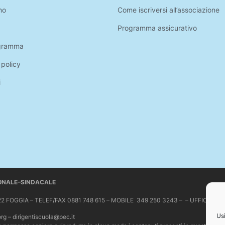
mo
Come iscriversi all’associazione
Programma assicurativo
gramma
 policy
i
IONALE–SINDACALE
 71122 FOGGIA – TELEF/FAX 0881 748 615 – MOBILE 349 250 3243 – – UFFICIO 
Usi
org – dirigentiscuola@pec.it