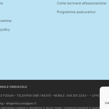
mo
Come iscriversi all’associazione
Programma assicurativo
gramma
 policy
i
IONALE–SINDACALE
 71122 FOGGIA – TELEF/FAX 0881 748 615 – MOBILE 349 250 3243 – – UFFICIO 
Usi
org – dirigentiscuola@pec.it
Non è permesso copiare o riprodurre in alcun modo i contenuti presenti in questo sit