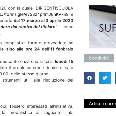
020 con la quale DIRIGENTISCUOLA
s://forms.gle/evS8z4p4mJ8hKVxn9
e
periodo
dal 17 marzo al 3 aprile 2020
dere dal rientro del titolare”
, come
.
ra compilato il form di provvedere, se
le
sino alle ore 24 dell’11 febbraio
Condividi
videoconferenza che si terrà
lunedì 15
alato il problema come richiesto, sarà
 9.00 dello stesso giorno.
trumenti utili alla risoluzione del
Articoli corre
, fossero interessati all’iniziativa,
la modulistica al seguente link: