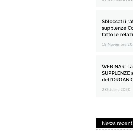
Sbloccati i ra
supplenze C
fatto le relaz
18 Novembre 20
WEBINAR: La 
SUPPLENZE a
dell’ORGANI
2 Ottobre 2020
News recent