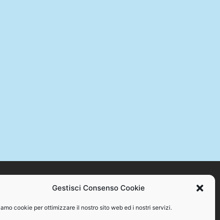
Gestisci Consenso Cookie
STAMPA +39 328 384 2176 – C.F. 94086870717
amo cookie per ottimizzare il nostro sito web ed i nostri servizi.
o se non con espresso consenso scritto del proprietario.