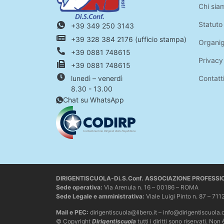
Chi sia
Statuto
+39 349 250 3143
+39 328 384 2176 (ufficio stampa)
Organi
+39 0881 748615
Privacy
+39 0881 748615
Contatt
lunedì – venerdì
8.30 - 13.00
Chat su WhatsApp
DIRIGENTISCUOLA-Di.S.Conf. ASSOCIAZIONE PROFESS
Sede operativa
:
Via Arenula n. 16 – 00186 – ROMA
Sede Legale e amministrativa:
Viale Luigi Pinto n. 87 –
Mail e PEC:
dirigentiscuola@libero.it – info@dirigentiscuola.
© Copyright
Dirigentiscuola
tutti i diritti sono riservati. 