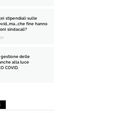
tei stipendiali sulle
ovid…ma…che fine hanno
ioni sindacali?
20
gestione delle
nche alla luce
CO COVID.
i