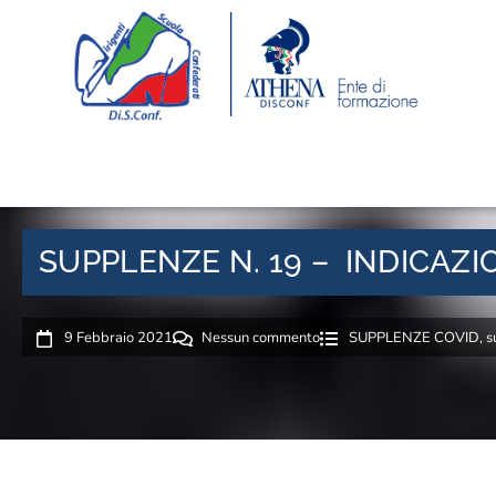
SUPPLENZE N. 19 – INDICAZI
9 Febbraio 2021
Nessun commento
SUPPLENZE COVID
,
s