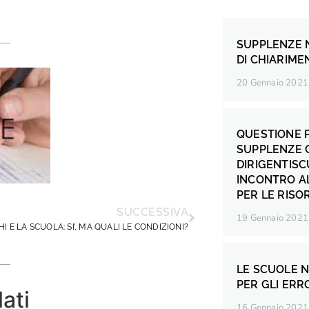
SUPPLENZE N
DI CHIARIME
20 Gennaio 2021
QUESTIONE
SUPPLENZE 
DIRIGENTISC
INCONTRO A
PER LE RIS
SUCCESSIVA
19 Gennaio 2021
I E LA SCUOLA: SI’, MA QUALI LE CONDIZIONI?
LE SCUOLE 
PER GLI ERR
lati
16 Gennaio 2021