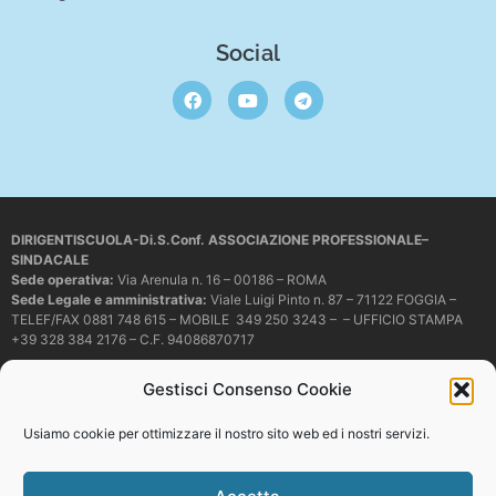
Social
DIRIGENTISCUOLA-Di.S.Conf. ASSOCIAZIONE PROFESSIONALE–
SINDACALE
Sede operativa
:
Via Arenula n. 16 – 00186 – ROMA
Sede Legale e amministrativa:
Viale Luigi Pinto n. 87 – 71122 FOGGIA –
TELEF/FAX 0881 748 615 – MOBILE 349 250 3243 – – UFFICIO STAMPA
+39 328 384 2176 – C.F. 94086870717
Mail e PEC:
dirigentiscuola@libero.it – info@dirigentiscuola.org –
Gestisci Consenso Cookie
dirigentiscuola@pec.it
© Copyright
Dirigentiscuola
tutti i diritti sono riservati. Non è permesso
Usiamo cookie per ottimizzare il nostro sito web ed i nostri servizi.
copiare o riprodurre in alcun modo i contenuti presenti in questo sito se non
con espresso consenso scritto del proprietario.