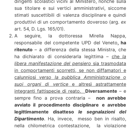
dirigenti scolastici vicini al Ministero, nonché sulla
sua titolare e sui vertici amministrativi, siccome
stimati suscettibili di valenza disciplinare e quindi
produttivi di un comportamento doveroso (arg.
ex
art. 54, D. Lgs. 165/01).
A seguire, la dottoressa Mirella Nappa,
responsabile del competente UPD del Veneto
, ha
ritenuto
– a differenza della stessa Ministra, che
ha dichiarato di considerarla legittima –
che
la
libera manifestazione del pensiero
sia trasmodata
in comportamenti scorretti, se non diffamatori e
calunniosi
verso la pubblica Amministrazione o
suoi organi di vertice
e altresì astrattamente
integranti fattispecie di reato.
Diversamente
– e
sempre fino a prova contraria –
non avrebbe
avviato il procedimento disciplinare
e avrebbe
legittimamente disatteso
le segnalazioni del
Dipartimento
. Ha, invece, messo ben in risalto,
nella chilometrica contestazione, la violazione