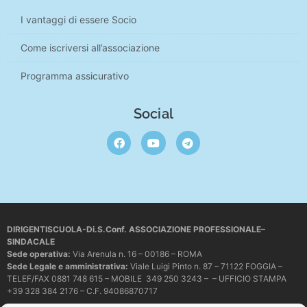
I vantaggi di essere Socio
Come iscriversi all’associazione
Programma assicurativo
Social
DIRIGENTISCUOLA-Di.S.Conf. ASSOCIAZIONE PROFESSIONALE–
SINDACALE
Sede operativa
:
Via Arenula n. 16 – 00186 – ROMA
Sede Legale e amministrativa:
Viale Luigi Pinto n. 87 – 71122 FOGGIA –
TELEF/FAX 0881 748 615 – MOBILE 349 250 3243 – – UFFICIO STAMPA
+39 328 384 2176 – C.F. 94086870717