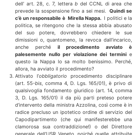
dell’ art. 28, c. 7, lettera
b
del CCNL di area che
prevede la sospensione fino a sei mesi.
Quindi se
c’è un responsabile è Mirella Nappa.
I politici e la
politica, se ritengono che la stessa abbia abusato
del suo potere, dovrebbero chiedere le sue
dimissioni o, quantomeno, la revoca dall’incarico,
anche perché
il procedimento avviato è
palesemente nullo per violazione dei termini
e
questo la Nappa lo sa molto benissimo. Perché,
allora, ha avviato il procedimento?
Attivato l’
obbligatorio
procedimento disciplinare
(art. 55-
bis
, comma 4, D. Lgs. 165/01), è privo di
qualsivoglia fondamento giuridico (art. 14, comma
3, D. Lgs. 165/01) il da più parti preteso potere
d’intervento della ministra Azzolina, così come è in
radice precluso un ipotetico ordine di servizio del
Capodipartimento (che qui manifesterebbe una
clamorosa sua contraddizione!) o del Direttore
generale dell’USR Veneto, poiché quelle attribuite