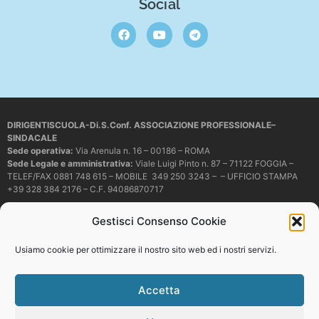
Social
DIRIGENTISCUOLA-Di.S.Conf. ASSOCIAZIONE PROFESSIONALE–
SINDACALE
Sede operativa
:
Via Arenula n. 16 – 00186 – ROMA
Sede Legale e amministrativa:
Viale Luigi Pinto n. 87 – 71122 FOGGIA –
TELEF/FAX 0881 748 615 – MOBILE 349 250 3243 – – UFFICIO STAMPA
+39 328 384 2176 – C.F. 94086870717
Mail e PEC:
dirigentiscuola@libero.it – info@dirigentiscuola.org –
Gestisci Consenso Cookie
dirigentiscuola@pec.it
© Copyright
Dirigentiscuola
tutti i diritti sono riservati. Non è permesso
Usiamo cookie per ottimizzare il nostro sito web ed i nostri servizi.
copiare o riprodurre in alcun modo i contenuti presenti in questo sito se non
con espresso consenso scritto del proprietario.
Accetta