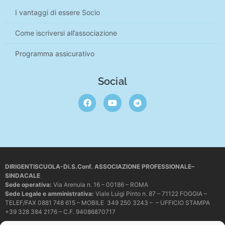
I vantaggi di essere Socio
Come iscriversi all’associazione
Programma assicurativo
Social
DIRIGENTISCUOLA-Di.S.Conf. ASSOCIAZIONE PROFESSIONALE–
SINDACALE
Sede operativa
:
Via Arenula n. 16 – 00186 – ROMA
Sede Legale e amministrativa:
Viale Luigi Pinto n. 87 – 71122 FOGGIA –
TELEF/FAX 0881 748 615 – MOBILE 349 250 3243 – – UFFICIO STAMPA
+39 328 384 2176 – C.F. 94086870717