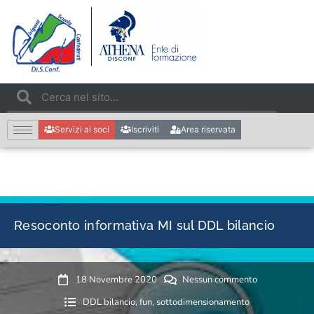
Servizi ai soci
Iscriviti
Area riservata
Resoconto informativa MI sul DDL bilancio
18 Novembre 2020
Nessun commento
DDL bilancio
,
fun
,
sottodimensionamento