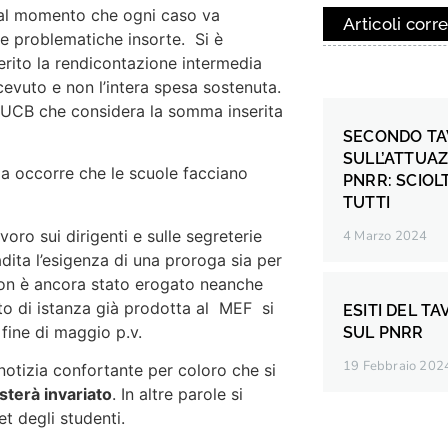
 dal momento che ogni caso va
Articoli corre
e problematiche insorte. Si è
serito la rendicontazione intermedia
cevuto e non l’intera spesa sostenuta.
 all’UCB che considera la somma inserita
SECONDO TA
SULL’ATTUAZ
ma occorre che le scuole facciano
PNRR: SCIOL
TUTTI
voro sui dirigenti e sulle segreterie
4 Marzo 2024
adita l’esigenza di una proroga sia per
 non è ancora stato erogato neanche
ito di istanza già prodotta al MEF si
ESITI DEL T
 fine di maggio p.v.
SUL PNRR
19 Febbraio 202
notizia confortante per coloro che si
esterà invariato
. In altre parole si
t degli studenti.