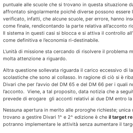
puntuale alle scuole che si trovano in questa situazione
affrontato singolarmente poiché diverse possono essere l
verificato, infatti, che alcune scuole, per errore, hanno in
come finale, rendicontando la parte relativa all’acconto ri
Il sistema in questi casi si blocca e si attiva il controllo
come definitiva e l’economia ri-destinabile.
L’unità di missione sta cercando di risolvere il problema 
molta attenzione a riguardo.
Altra questione sollevata riguarda il carico eccessivo di la
scolastiche che sono al collasso. In ragione di ciò si è rib
Divari che per l’avvio del DM 65 e del DM 66 per i quali
l’acconto. Viene, a tal proposito, data notizia che a segu
prevede di erogare gli acconti relativi ai due DM entro la
Nessuna apertura in merito alle proroghe richieste; unica 
trovano a gestire Divari 1^ e 2^ edizione è che
il target r
potranno implementare le attività senza aumentare il targe