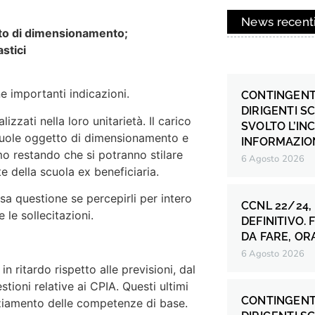
News recent
etto di dimensionamento;
stici
 importanti indicazioni.
CONTINGENT
DIRIGENTI S
zzati nella loro unitarietà. Il carico
SVOLTO L’IN
 scuole oggetto di dimensionamento e
INFORMAZION
rmo restando che si potranno stilare
6 Agosto 2026
te della scuola ex beneficiaria.
nosa questione se percepirli per intero
CCNL 22/24,
le sollecitazioni.
DEFINITIVO.
DA FARE, OR
6 Agosto 2026
n ritardo rispetto alle previsioni, dal
ioni relative ai CPIA. Questi ultimi
CONTINGENT
nziamento delle competenze di base.