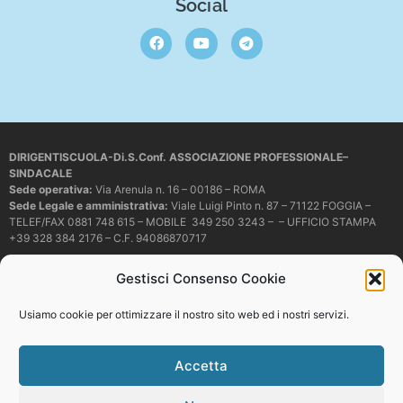
Social
DIRIGENTISCUOLA-Di.S.Conf. ASSOCIAZIONE PROFESSIONALE–
SINDACALE
Sede operativa
:
Via Arenula n. 16 – 00186 – ROMA
Sede Legale e amministrativa:
Viale Luigi Pinto n. 87 – 71122 FOGGIA –
TELEF/FAX 0881 748 615 – MOBILE 349 250 3243 – – UFFICIO STAMPA
+39 328 384 2176 – C.F. 94086870717
Mail e PEC:
dirigentiscuola@libero.it – info@dirigentiscuola.org –
Gestisci Consenso Cookie
dirigentiscuola@pec.it
© Copyright
Dirigentiscuola
tutti i diritti sono riservati. Non è permesso
Usiamo cookie per ottimizzare il nostro sito web ed i nostri servizi.
copiare o riprodurre in alcun modo i contenuti presenti in questo sito se non
con espresso consenso scritto del proprietario.
Accetta