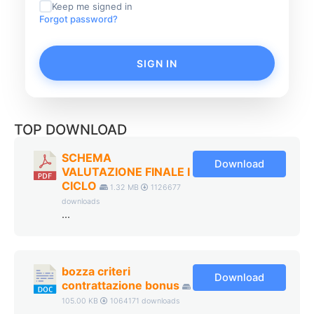
Keep me signed in
Forgot password?
SIGN IN
TOP DOWNLOAD
SCHEMA
Download
VALUTAZIONE FINALE I
CICLO
1.32 MB
1126677
downloads
...
bozza criteri
Download
contrattazione bonus
105.00 KB
1064171 downloads