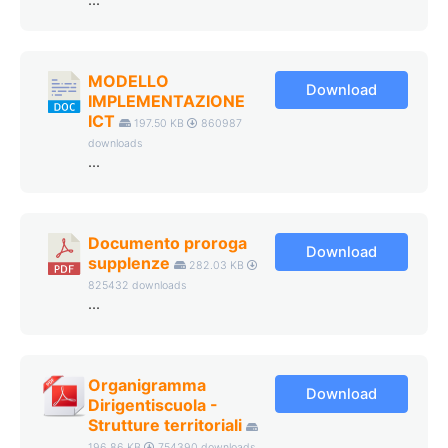
...
MODELLO
Download
IMPLEMENTAZIONE
ICT
197.50 KB
860987
downloads
...
Documento proroga
Download
supplenze
282.03 KB
825432 downloads
...
Organigramma
Download
Dirigentiscuola -
Strutture territoriali
196.86 KB
754390 downloads