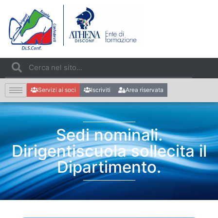
Servizi ai soci
Iscriviti
Area riservata
Sedi nominali.
Dirigentiscuola sollecita il
Dipartimento.