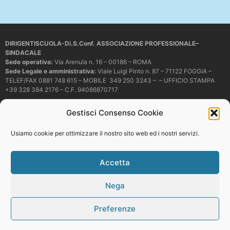
DIRIGENTISCUOLA-Di.S.Conf. ASSOCIAZIONE PROFESSIONALE–
SINDACALE
Sede operativa
:
Via Arenula n. 16 – 00186 – ROMA
Sede Legale e amministrativa:
Viale Luigi Pinto n. 87 – 71122 FOGGIA –
TELEF/FAX 0881 748 615 – MOBILE 349 250 3243 – – UFFICIO STAMPA
+39 328 384 2176 – C.F. 94086870717
Mail e PEC:
dirigentiscuola@libero.it – info@dirigentiscuola.org –
Gestisci Consenso Cookie
dirigentiscuola@pec.it
© Copyright
Dirigentiscuola
tutti i diritti sono riservati. Non è permesso
Usiamo cookie per ottimizzare il nostro sito web ed i nostri servizi.
copiare o riprodurre in alcun modo i contenuti presenti in questo sito se non
con espresso consenso scritto del proprietario.
Accetta
Nega
Web development
Preferenze
Top