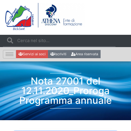
Servizi ai soci
Iscriviti
Area riservata
Nota 27001 del
12.11.2020_Proroga
Programma annuale