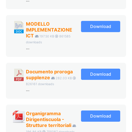
...
MODELLO
Download
IMPLEMENTAZIONE
ICT
197.50 KB
861585
downloads
...
Documento proroga
Download
supplenze
282.03 KB
826161 downloads
...
Organigramma
Download
Dirigentiscuola -
Strutture territoriali
196.86 KB
755087 downloads