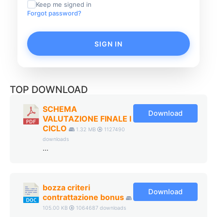
Keep me signed in
Forgot password?
SIGN IN
TOP DOWNLOAD
SCHEMA
Download
VALUTAZIONE FINALE I
CICLO
1.32 MB
1127490
downloads
...
bozza criteri
Download
contrattazione bonus
105.00 KB
1064687 downloads