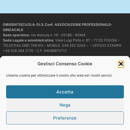
DIRIGENTISCUOLA-Di.S.Conf. ASSOCIAZIONE PROFESSIONALE–
SINDACALE
Sede operativa
:
Via Arenula n. 16 – 00186 – ROMA
Sede Legale e amministrativa:
Viale Luigi Pinto n. 87 – 71122 FOGGIA –
TELEF/FAX 0881 748 615 – MOBILE 349 250 3243 – – UFFICIO STAMPA
+39 328 384 2176 – C.F. 94086870717
Mail e PEC:
dirigentiscuola@libero.it – info@dirigentiscuola.org –
Gestisci Consenso Cookie
dirigentiscuola@pec.it
© Copyright
Dirigentiscuola
tutti i diritti sono riservati. Non è permesso
Usiamo cookie per ottimizzare il nostro sito web ed i nostri servizi.
copiare o riprodurre in alcun modo i contenuti presenti in questo sito se non
con espresso consenso scritto del proprietario.
Accetta
Nega
Web development
Preferenze
Top