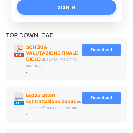
SIGN IN
TOP DOWNLOAD
SCHEMA
Download
VALUTAZIONE FINALE I
CICLO
1.32 MB
1127069
downloads
...
bozza criteri
Download
contrattazione bonus
105.00 KB
1064404 downloads
...