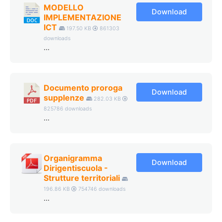
MODELLO
Download
IMPLEMENTAZIONE
ICT
197.50 KB
861303
downloads
...
Documento proroga
Download
supplenze
282.03 KB
825786 downloads
...
Organigramma
Download
Dirigentiscuola -
Strutture territoriali
196.86 KB
754746 downloads
...