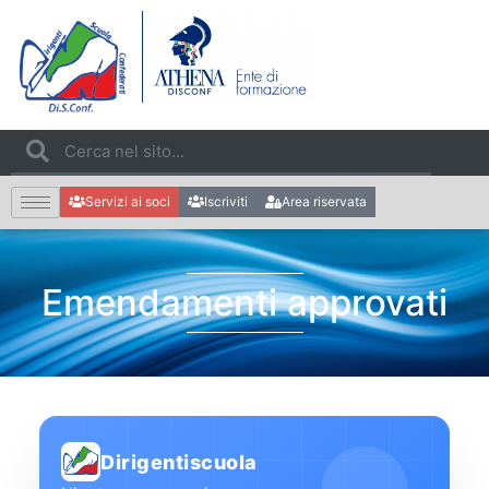
Servizi ai soci
Iscriviti
Area riservata
Emendamenti approvati
Dirigentiscuola