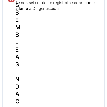
Se non sei un utente registrato scopri
come
S
aderire
a Dirigentiscuola
S
E
M
B
L
E
A
S
I
N
D
A
C