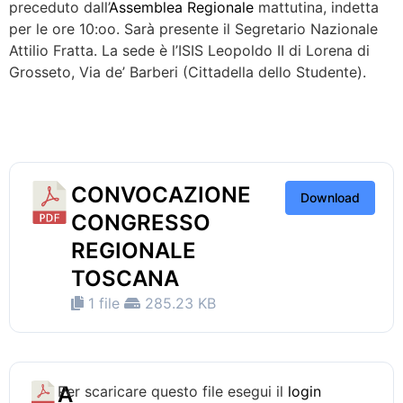
preceduto dall’
Assemblea Regionale
mattutina, indetta
per le ore 10:oo. Sarà presente il Segretario Nazionale
Attilio Fratta. La sede è l’ISIS Leopoldo II di Lorena di
Grosseto, Via de’ Barberi (Cittadella dello Studente).
CONVOCAZIONE
Download
CONGRESSO
REGIONALE
TOSCANA
1 file
285.23 KB
A
Per scaricare questo file esegui il
login