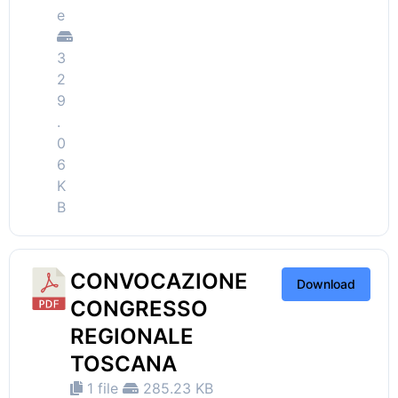
e
3
2
9
.
0
6
K
B
CONVOCAZIONE
Download
CONGRESSO
REGIONALE
TOSCANA
1 file
285.23 KB