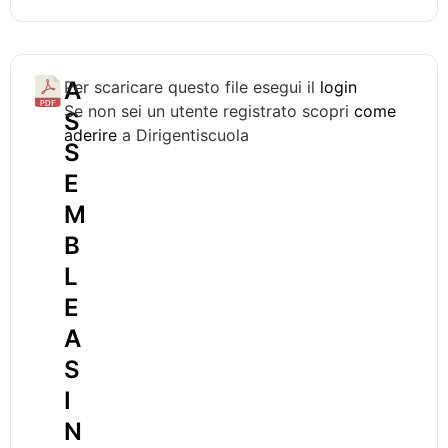
A
Per scaricare questo file esegui il
login
Se non sei un utente registrato scopri
come
S
aderire
a Dirigentiscuola
S
E
M
B
L
E
A
S
I
N