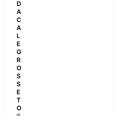
D
A
C
A
L
E
G
R
O
S
S
E
T
O