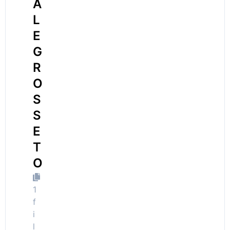
A
L
E
G
R
O
S
S
E
T
O
1
f
i
l