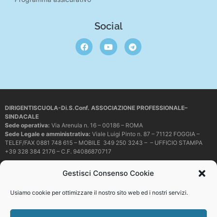
Social
DIRIGENTISCUOLA-Di.S.Conf. ASSOCIAZIONE PROFESSIONALE–
SINDACALE
Sede operativa
:
Via Arenula n. 16 – 00186 – ROMA
Sede Legale e amministrativa:
Viale Luigi Pinto n. 87 – 71122 FOGGIA –
TELEF/FAX 0881 748 615 – MOBILE 349 250 3243 – – UFFICIO STAMPA
+39 328 384 2176 – C.F. 94086870717
Mail e PEC:
dirigentiscuola@libero.it – info@dirigentiscuola.org –
Gestisci Consenso Cookie
dirigentiscuola@pec.it
© Copyright
Dirigentiscuola
tutti i diritti sono riservati. Non è permesso
Usiamo cookie per ottimizzare il nostro sito web ed i nostri servizi.
copiare o riprodurre in alcun modo i contenuti presenti in questo sito se non
con espresso consenso scritto del proprietario.