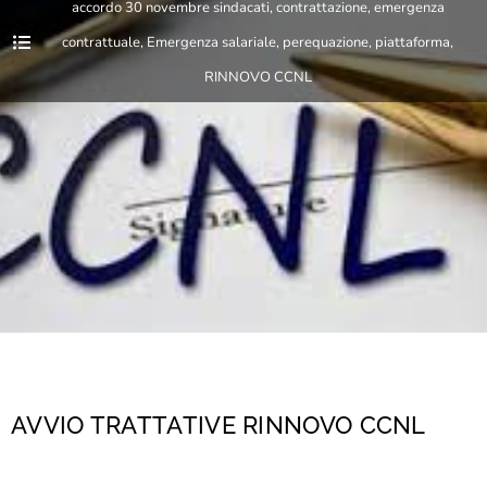
accordo 30 novembre sindacati
,
contrattazione
,
emergenza
contrattuale
,
Emergenza salariale
,
perequazione
,
piattaforma
,
RINNOVO CCNL
AVVIO TRATTATIVE RINNOVO CCNL