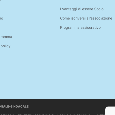
I vantaggi di essere Socio
mo
Come iscriversi all’associazione
Programma assicurativo
gramma
 policy
i
IONALE–SINDACALE