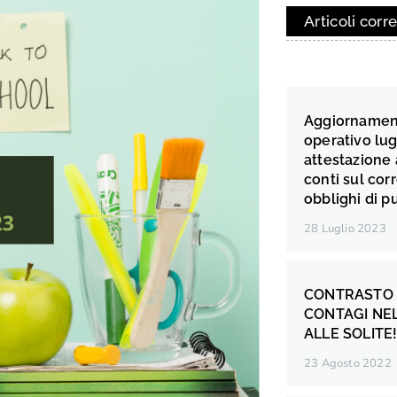
Articoli corre
Aggiorname
operativo lugl
attestazione 
conti sul cor
obblighi di p
28 Luglio 2023
CONTRASTO A
CONTAGI NEL
ALLE SOLITE
23 Agosto 2022