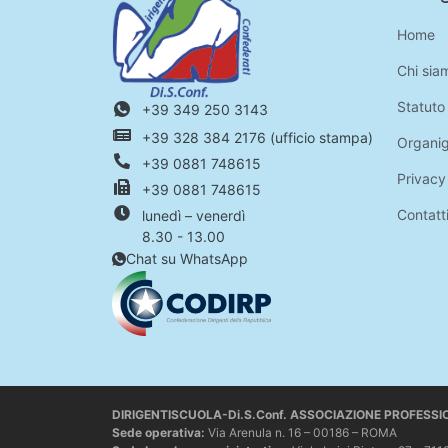
Home
Chi sia
Statuto
+39 349 250 3143
+39 328 384 2176 (ufficio stampa)
Organi
+39 0881 748615
Privacy
+39 0881 748615
Contatt
lunedì – venerdì
8.30 - 13.00
Chat su WhatsApp
DIRIGENTISCUOLA-Di.S.Conf. ASSOCIAZIONE PROFESS
Sede operativa
:
Via Arenula n. 16 – 00186 – ROMA