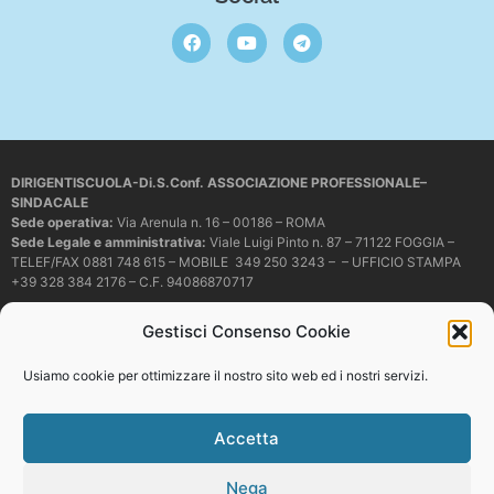
DIRIGENTISCUOLA-Di.S.Conf. ASSOCIAZIONE PROFESSIONALE–
SINDACALE
Sede operativa
:
Via Arenula n. 16 – 00186 – ROMA
Sede Legale e amministrativa:
Viale Luigi Pinto n. 87 – 71122 FOGGIA –
TELEF/FAX 0881 748 615 – MOBILE 349 250 3243 – – UFFICIO STAMPA
+39 328 384 2176 – C.F. 94086870717
Mail e PEC:
dirigentiscuola@libero.it – info@dirigentiscuola.org –
Gestisci Consenso Cookie
dirigentiscuola@pec.it
© Copyright
Dirigentiscuola
tutti i diritti sono riservati. Non è permesso
Usiamo cookie per ottimizzare il nostro sito web ed i nostri servizi.
copiare o riprodurre in alcun modo i contenuti presenti in questo sito se non
con espresso consenso scritto del proprietario.
Accetta
Nega