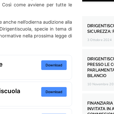
he. Così come avviene per tutte le
le anche nell’odierna audizione alla
DIRIGENTIS
rigentiscuola, specie in tema di
SICUREZZA: 
 normative nella prossima legge di
3 Ottobre 2024
DIRIGENTISC
e
PRESSO LE 
Download
PARLAMENTAR
BILANCIO
10 Novembre 20
tiscuola
Download
FINANZIARIA
INVITATA IN