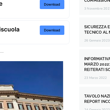
COMMISSION
e
Download
3 Novembre 202
SICUREZZA E
tiscuola
Download
TECNICO AL 
26 Gennaio 2023
INFORMATIV
MARZO 2022:
REITERATI SO
23 Marzo 2022
TAVOLO NAZ
REPORT INC
24 Gennaio 2022