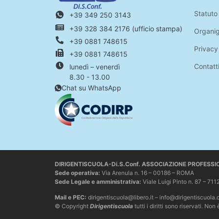
Statuto
+39 349 250 3143
+39 328 384 2176 (ufficio stampa)
Organi
+39 0881 748615
Privacy
+39 0881 748615
Contatt
lunedì – venerdì
8.30 - 13.00
Chat su WhatsApp
DIRIGENTISCUOLA-Di.S.Conf. ASSOCIAZIONE PROFESS
Sede operativa
:
Via Arenula n. 16 – 00186 – ROMA
Sede Legale e amministrativa:
Viale Luigi Pinto n. 87 –
Mail e PEC:
dirigentiscuola@libero.it – info@dirigentiscuola.
© Copyright
Dirigentiscuola
tutti i diritti sono riservati. 