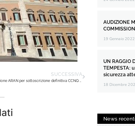
AUDIZIONE M
COMMISSION
19 Gennaio 2022
UN RAGGIO D
TEMPESTA: un 
SUCCESSIVA
sicurezza att
Convocazione ARAN per sottoscrizione definitiva CCNQ permessi e distacchi.
18 Dicembre 20
lati
News recent