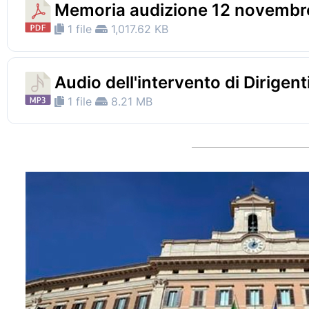
Memoria audizione 12 novembr
1 file
1,017.62 KB
Audio dell'intervento di Dirigen
1 file
8.21 MB