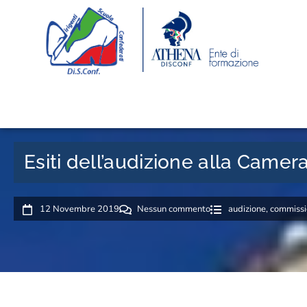
Esiti dell’audizione alla Came
12 Novembre 2019
Nessun commento
audizione
,
commissi