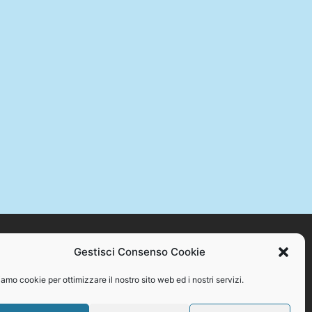
Gestisci Consenso Cookie
STAMPA +39 328 384 2176 – C.F. 94086870717
amo cookie per ottimizzare il nostro sito web ed i nostri servizi.
o se non con espresso consenso scritto del proprietario.