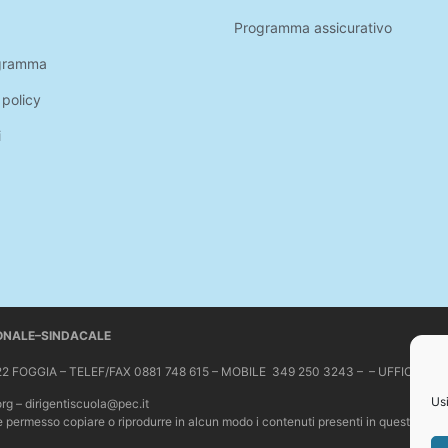
Programma assicurativo
gramma
 policy
i
IONALE–SINDACALE
 71122 FOGGIA – TELEF/FAX 0881 748 615 – MOBILE 349 250 3243 – – UFFICIO 
Usi
org – dirigentiscuola@pec.it
Non è permesso copiare o riprodurre in alcun modo i contenuti presenti in questo sit